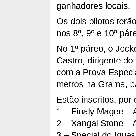
ganhadores locais.
Os dois pilotos terã
nos 8º, 9º e 10º pár
No 1º páreo, o Jock
Castro, dirigente do
com a Prova Especia
metros na Grama, pa
Estão inscritos, por 
1 – Finaly Magee – A
2 – Xangai Stone – 
3 – Special do Igua