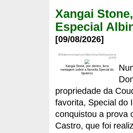
Xangai Stone,
Especial Albi
[09/08/2026]
@felipenevesphoto/@jockeyclubdoparana
- JCPR
Num
Xangai Stone, por dentro, livra
vantagem sobre a favorita Special do
Iguassu
Dom
propriedade da Coud
favorita, Special do
conquistou a prova c
Castro, que foi rea