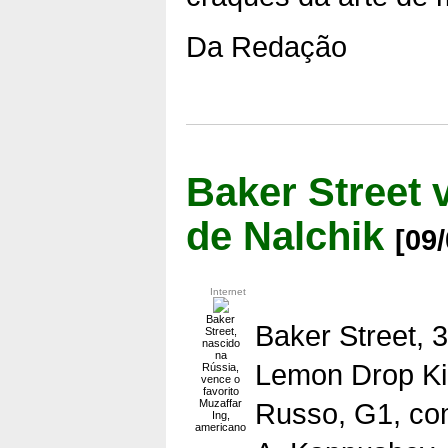
Da Redação
Baker Street
de Nalchik
[09
Internet
Baker
Baker Street, 
Street,
nascido
na
Lemon Drop Ki
Rússia,
vence o
favorito
Muzaffar
Russo, G1, com
Ing,
americano