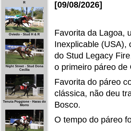
[09/08/2026]
R
Favorita da Lagoa, u
Oviedo - Stud H & R
Inexplicable (USA),
do Stud Legacy Fire
o primeiro páreo de
Night Street - Stud Dona
Cecília
Favorita do páreo c
clássica, não deu t
Bosco.
Tenuta Poggione - Haras do
Morro
O tempo do páreo fo