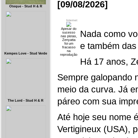
[09/08/2026]
Oteque - Stud H & R
Internet
Apesar do
Nada como vol
sucesso
nas pistas,
Zenyatta
e também das
foi um
fracasso
na
Kempes Love - Stud Verde
reprodução
Há 17 anos, Ze
Sempre galopando no
meio da curva. Já en
páreo com sua impr
The Lord - Stud H & R
Até hoje seu nome é 
Vertigineux (USA), 