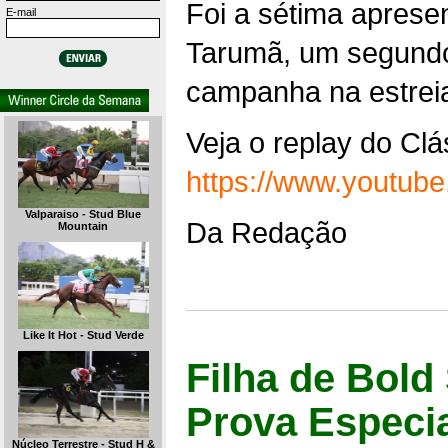
Foi a sétima apresen
E-mail
Tarumã, um segundo 
campanha na estreia
Veja o replay do Clá
https://www.youtu
Valparaiso - Stud Blue
Da Redação
Mountain
Like It Hot - Stud Verde
Filha de Bold
Prova Especia
Núcleo Terrestre - Stud H &