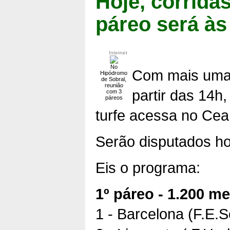
Hoje, corrida
páreo será à
Internet
No
Com mais uma 
Hipódromo
de Sobral,
reunião
partir das 14h
com 3
páreos
turfe acessa no Cea
Serão disputados ho
Eis o programa:
1º páreo - 1.200 me
1 - Barcelona (F.E.