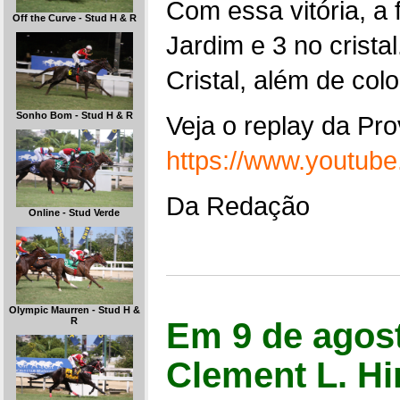
Com essa vitória, a 
Off the Curve - Stud H & R
Jardim e 3 no crist
Cristal, além de col
Sonho Bom - Stud H & R
Veja o replay da Pro
https://www.youtu
Da Redação
Online - Stud Verde
Olympic Maurren - Stud H &
R
Em 9 de agost
Clement L. Hi