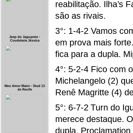
reabilitação. Ilha’s
são as rivais.
3°: 1-4-2 Vamos com
Jeep do Jaguarete -
em prova mais forte.
Coudelaria Jéssica
fica para a dupla. M
4°: 5-2-4 Fico com o
Michelangelo (2) que
Meu Amor Maior - Stud 13
Renê Magritte (4) de
de Recife
5°: 6-7-2 Turn do I
merece destaque. Ob
dupla. Proclamation 