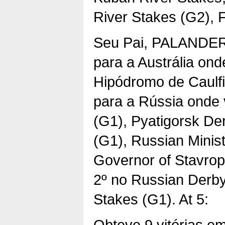
River Stakes (G2), F
Seu Pai, PALANDER 
para a Austrália on
Hipódromo de Caulfi
para a Rússia onde
(G1), Pyatigorsk De
(G1), Russian Minist
Governor of Stavrop
2º no Russian Derby 
Stakes (G1). At 5:
Obteve 9 vitórias em