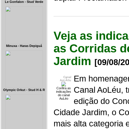
Le Gonfalon - Stud Verde
Veja as indi
as Corridas d
Minuxa - Haras Depiguá
Jardim
[09/08/2
Em homenagem 
Canal
AoLÃ©u
Canal AoLéu, t
Confira as
Olympic Orkut - Stud H & R
indicações
do canal
edição do Con
AuLéo
Cidade Jardim, o Co
mais alta categoria e