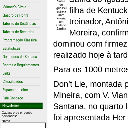
Safira
do
filha de Kentuck
iguassu
estreia
com
vitória
treinador, Antô
em
Cidade
Jardim
Moreira, confir
dominou com firmeza
realizado hoje à ta
Para os 1000 metros
Don’t Lie, montada p
Mineira, com V. Vian
Santana, no quarto 
Cadastre-se e receba
foi apresentada Her 
novidades:
Nome