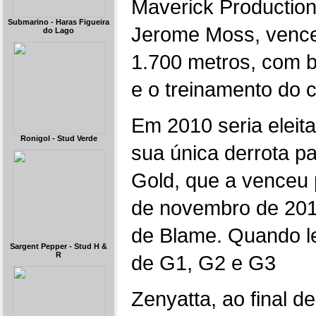
Maverick Production
Submarino - Haras Figueira
Jerome Moss, venceu
do Lago
1.700 metros, com b
e o treinamento do 
Em 2010 seria eleit
Ronigol - Stud Verde
sua única derrota pa
Gold, que a venceu 
de novembro de 20
de Blame. Quando le
Sargent Pepper - Stud H &
R
de G1, G2 e G3
Zenyatta, ao final d