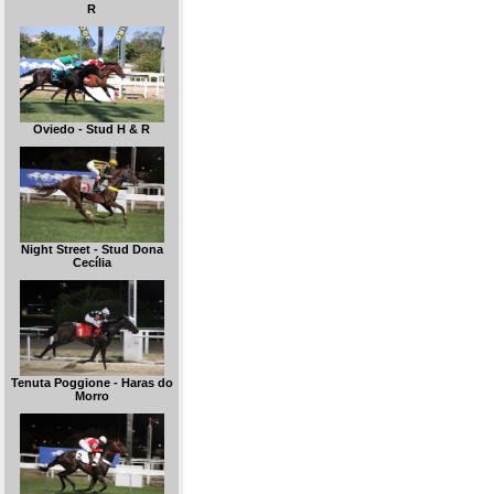
R
Oviedo - Stud H & R
Night Street - Stud Dona
Cecília
Tenuta Poggione - Haras do
Morro