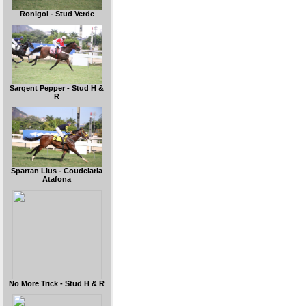
Ronigol - Stud Verde
Sargent Pepper - Stud H &
R
Spartan Lius - Coudelaria
Atafona
No More Trick - Stud H & R