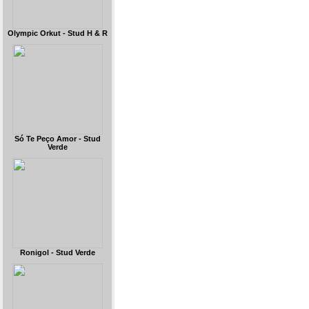
Olympic Orkut - Stud H & R
Só Te Peço Amor - Stud
Verde
Ronigol - Stud Verde