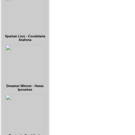
Spartan Lius - Coudelaria
Atafona
Dreamer Winner - Haras
Iposeiras