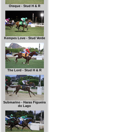
Oteque - Stud H & R
Kempes Love - Stud Verde
The Lord - Stud H & R
Submarino - Haras Figueira
do Lago