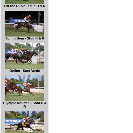
Off the Curve - Stud H & R
Sonho Bom - Stud H & R
Online - Stud Verde
Olympic Maurren - Stud H &
R