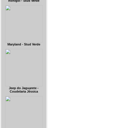
Ronigol - Stud Verde
Maryland - Stud Verde
Jeep do Jaguarete -
Coudelaria Jéssica