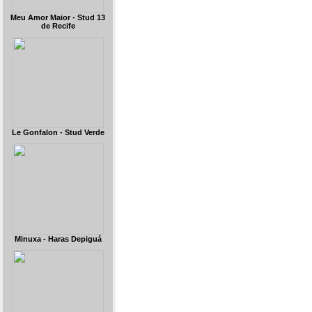
Meu Amor Maior - Stud 13
de Recife
Le Gonfalon - Stud Verde
Minuxa - Haras Depiguá