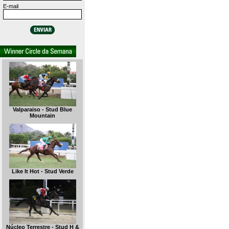
E-mail
Valparaiso - Stud Blue
Mountain
Like It Hot - Stud Verde
Núcleo Terrestre - Stud H &