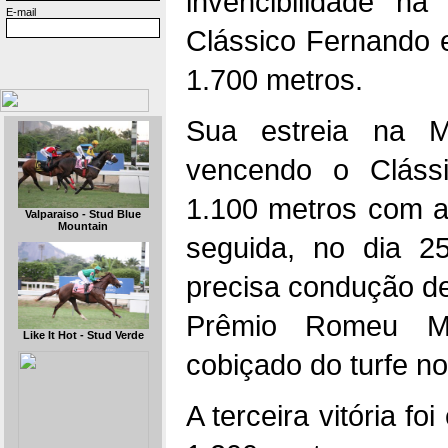
invencibilidade n
E-mail
Clássico Fernando 
1.700 metros.
Sua estreia na M
vencendo o Cláss
1.100 metros com a
Valparaiso - Stud Blue
Mountain
seguida, no dia 
precisa condução d
Prêmio Romeu Me
Like It Hot - Stud Verde
cobiçado do turfe no
A terceira vitória f