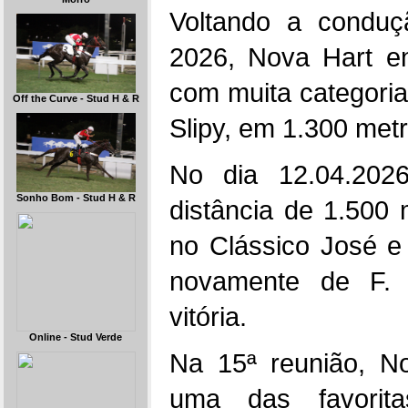
Voltando a conduç
2026, Nova Hart e
com muita categori
Off the Curve - Stud H & R
Slipy, em 1.300 metr
No dia 12.04.202
Sonho Bom - Stud H & R
distância de 1.500 m
no Clássico José e
novamente de F. 
vitória.
Online - Stud Verde
Na 15ª reunião, N
uma das favorit