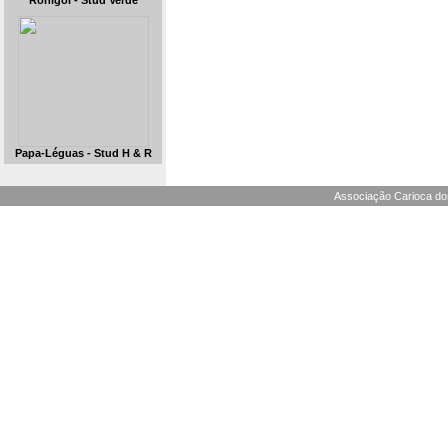
Ronigol - Stud Verde
Papa-Léguas - Stud H & R
Associação Carioca dos