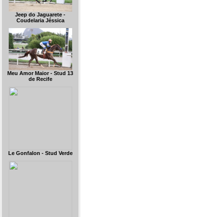
Jeep do Jaguarete -
Coudelaria Jéssica
Meu Amor Maior - Stud 13
de Recife
Le Gonfalon - Stud Verde