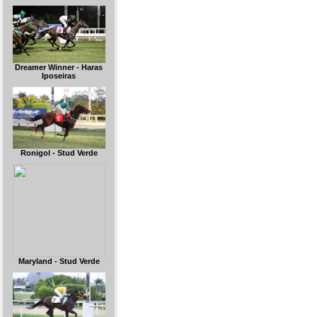
Dreamer Winner - Haras
Iposeiras
Ronigol - Stud Verde
Maryland - Stud Verde