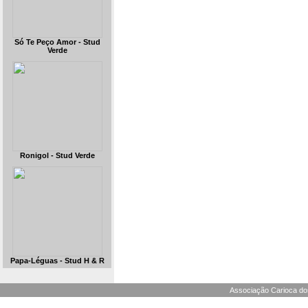
Só Te Peço Amor - Stud
Verde
Ronigol - Stud Verde
Papa-Léguas - Stud H & R
Associação Carioca dos