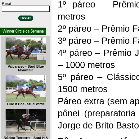
1º páreo – Prêmi
E-mail
metros
2º páreo – Prêmio F
3º páreo – Prêmio F
4º páreo – Prêmio 
– 1000 metros
Valparaiso - Stud Blue
Mountain
5º páreo – Clássic
1500 metros
Páreo extra (sem ap
Like It Hot - Stud Verde
pônei (preparatoria
Jorge de Brito Basto
Núcleo Terrestre - Stud H &