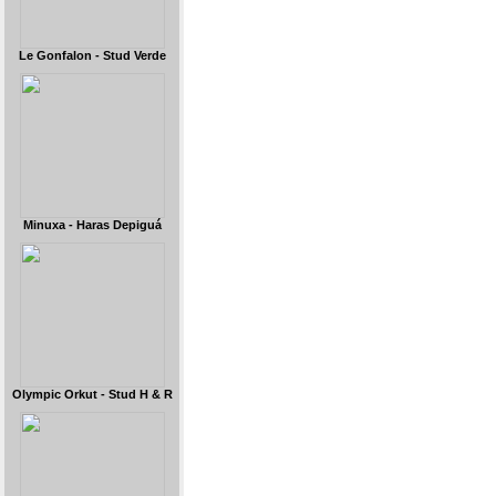
Le Gonfalon - Stud Verde
Minuxa - Haras Depiguá
Olympic Orkut - Stud H & R