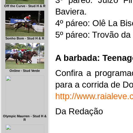
Off the Curve - Stud H & R
Baviera.
4º páreo: Olê La Bi
5º páreo: Trovão da
Sonho Bom - Stud H & R
A barbada: Teenag
Confira a programa
Online - Stud Verde
para a corrida de D
http://www.raialeve
Da Redação
Olympic Maurren - Stud H &
R