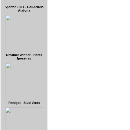
Spartan Lius - Coudelaria
Atafona
Dreamer Winner - Haras
Iposeiras
Ronigol - Stud Verde