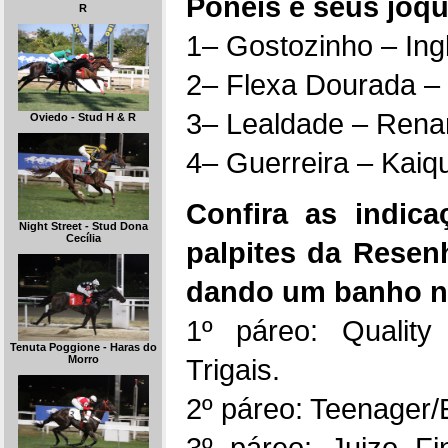
Pôneis e seus jóqu
R
1– Gostozinho – Ing
2– Flexa Dourada – 
3– Lealdade – Rena
Oviedo - Stud H & R
4– Guerreira – Kaiq
Confira as indic
Night Street - Stud Dona
Cecília
palpites da Resen
dando um banho no
1º páreo: Quality
Tenuta Poggione - Haras do
Trigais.
Morro
2º páreo: Teenager/
3º páreo: Juizo F