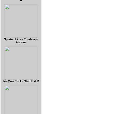
R
Spartan Lius - Coudelaria
Atafona
No More Trick - Stud H & R