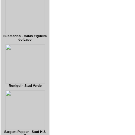
Submarino - Haras Figueira
do Lago
Ronigol - Stud Verde
Sargent Pepper - Stud H &