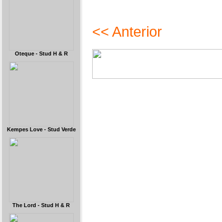
<< Anterior
Oteque - Stud H & R
Kempes Love - Stud Verde
The Lord - Stud H & R