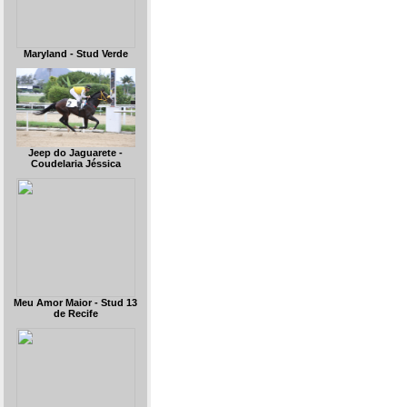
Maryland - Stud Verde
Jeep do Jaguarete -
Coudelaria Jéssica
Meu Amor Maior - Stud 13
de Recife