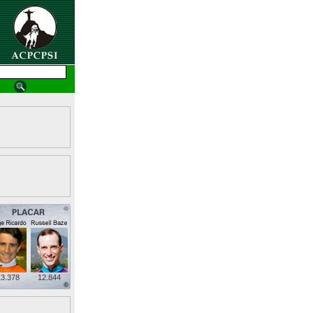
3.378
12.844