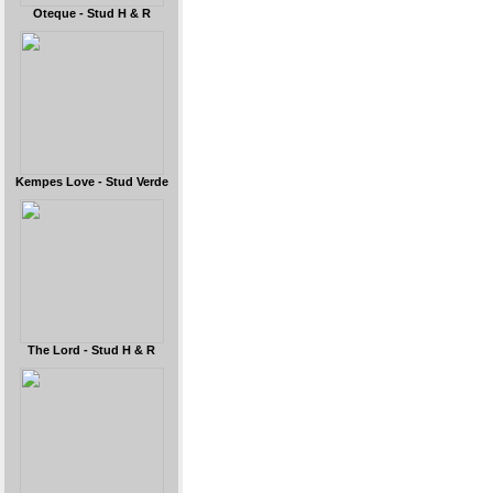
Oteque - Stud H & R
Kempes Love - Stud Verde
The Lord - Stud H & R