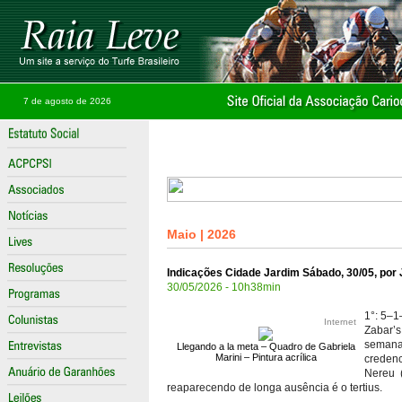
7 de agosto de 2026
Maio | 2026
Indicações Cidade Jardim Sábado, 30/05, por 
30/05/2026 - 10h38min
1°: 5–1
Internet
Zabar’s
semana
Llegando a la meta – Quadro de Gabriela
Marini – Pintura acrílica
credenc
Nereu (
reaparecendo de longa ausência é o tertius.