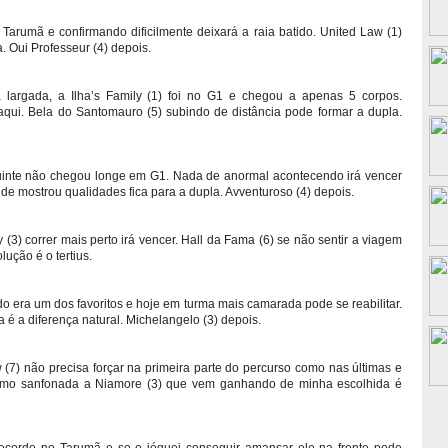
o Tarumã e confirmando dificilmente deixará a raia batido. United Law (1)
. Oui Professeur (4) depois.
 largada, a Ilha’s Family (1) foi no G1 e chegou a apenas 5 corpos.
 aqui. Bela do Santomauro (5) subindo de distância pode formar a dupla.
guinte não chegou longe em G1. Nada de anormal acontecendo irá vencer
de mostrou qualidades fica para a dupla. Avventuroso (4) depois.
3) correr mais perto irá vencer. Hall da Fama (6) se não sentir a viagem
ução é o tertius.
 era um dos favoritos e hoje em turma mais camarada pode se reabilitar.
é a diferença natural. Michelangelo (3) depois.
(7) não precisa forçar na primeira parte do percurso como nas últimas e
Mesmo sanfonada a Niamore (3) que vem ganhando de minha escolhida é