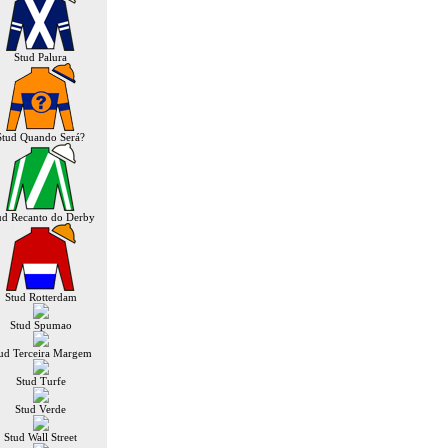
Stud Palura
Stud Quando Será?
ud Recanto do Derby
Stud Rotterdam
Stud Spumao
ud Terceira Margem
Stud Turfe
Stud Verde
Stud Wall Street