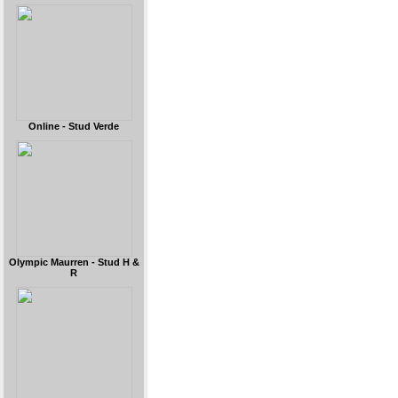
Online - Stud Verde
Olympic Maurren - Stud H &
R