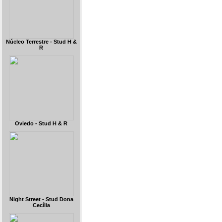
Núcleo Terrestre - Stud H &
R
Oviedo - Stud H & R
Night Street - Stud Dona
Cecília