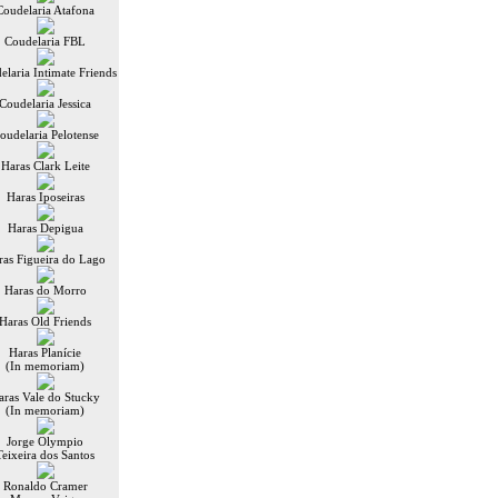
Coudelaria Atafona
Coudelaria FBL
elaria Intimate Friends
Coudelaria Jessica
oudelaria Pelotense
Haras Clark Leite
Haras Iposeiras
Haras Depigua
ras Figueira do Lago
Haras do Morro
Haras Old Friends
Haras Planície
(In memoriam)
aras Vale do Stucky
(In memoriam)
Jorge Olympio
Teixeira dos Santos
Ronaldo Cramer