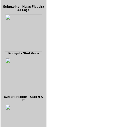
Submarino - Haras Figueira
do Lago
Ronigol - Stud Verde
Sargent Pepper - Stud H &
R