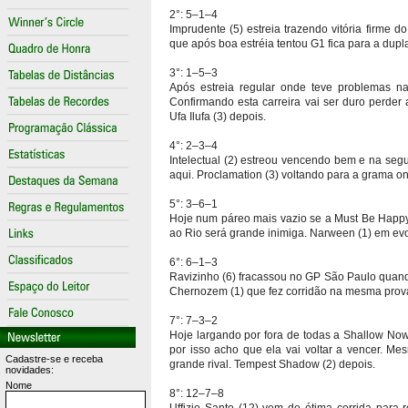
2°: 5–1–4
Imprudente (5) estreia trazendo vitória firme d
que após boa estréia tentou G1 fica para a dupla
3°: 1–5–3
Após estreia regular onde teve problemas na
Confirmando esta carreira vai ser duro perder
Ufa Ilufa (3) depois.
4°: 2–3–4
Intelectual (2) estreou vencendo bem e na se
aqui. Proclamation (3) voltando para a grama on
5°: 3–6–1
Hoje num páreo mais vazio se a Must Be Happy (
ao Rio será grande inimiga. Narween (1) em evol
6°: 6–1–3
Ravizinho (6) fracassou no GP São Paulo quando
Chernozem (1) que fez corridão na mesma prova 
7°: 7–3–2
Hoje largando por fora de todas a Shallow Now 
por isso acho que ela vai voltar a vencer. 
Cadastre-se e receba
grande rival. Tempest Shadow (2) depois.
novidades:
Nome
8°: 12–7–8