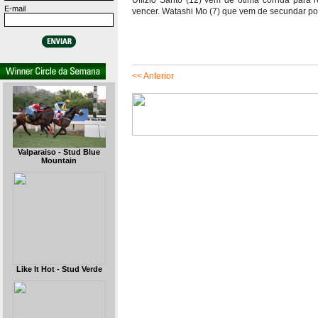
Uffizio Santo (12) vem de ótima corrida para
E-mail
vencer. Watashi Mo (7) que vem de secundar potr
<< Anterior
Valparaiso - Stud Blue
Mountain
Like It Hot - Stud Verde