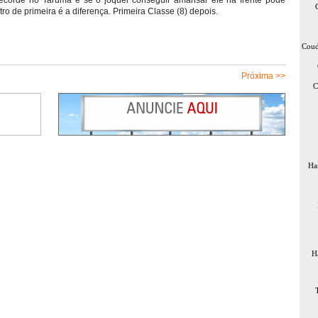
 recorde no Tarumã e se o jóquei conseguir amansar ele na frente pode
o de primeira é a diferença. Primeira Classe (8) depois.
Coud
Próxima >>
C
Ha
H