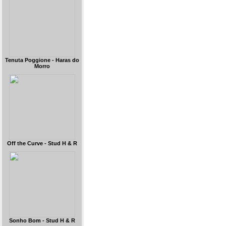
Tenuta Poggione - Haras do
Morro
Off the Curve - Stud H & R
Sonho Bom - Stud H & R