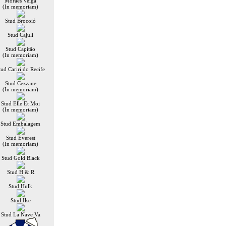
Moraes Veiga
(In memoriam)
Stud Brocoió
Stud Cajuli
Stud Capitão
(In memoriam)
tud Cariri do Recife
Stud Cezzane
(In memoriam)
Stud Elle Et Moi
(In memoriam)
Stud Embalagem
Stud Everest
(In memoriam)
Stud Gold Black
Stud H & R
Stud Hulk
Stud Ilse
Stud La Nave Va