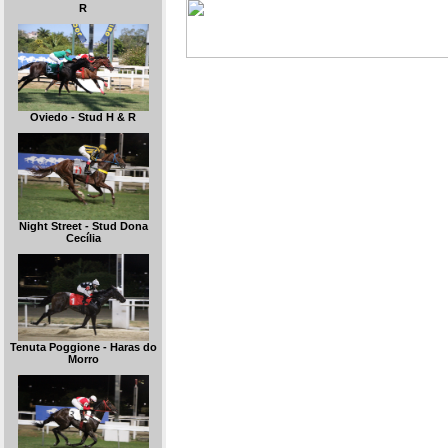
R
Oviedo - Stud H & R
Night Street - Stud Dona
Cecília
Tenuta Poggione - Haras do
Morro