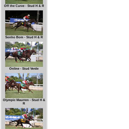
Off the Curve - Stud H & R
Sonho Bom - Stud H & R
Online - Stud Verde
Olympic Maurren - Stud H &
R