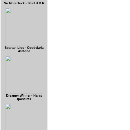
No More Trick - Stud H & R
Spartan Lius - Coudelaria
Atafona
Dreamer Winner - Haras
Iposeiras