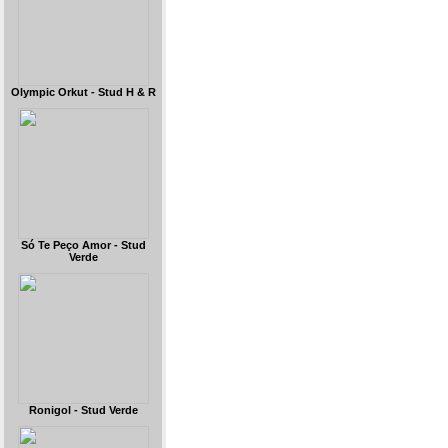
Olympic Orkut - Stud H & R
Só Te Peço Amor - Stud
Verde
Ronigol - Stud Verde