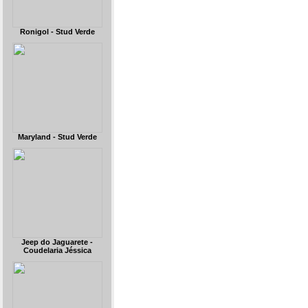
Ronigol - Stud Verde
Maryland - Stud Verde
Jeep do Jaguarete -
Coudelaria Jéssica