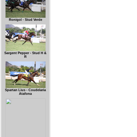
Ronigol - Stud Verde
Sargent Pepper - Stud H &
R
Spartan Lius - Coudelaria
Atafona