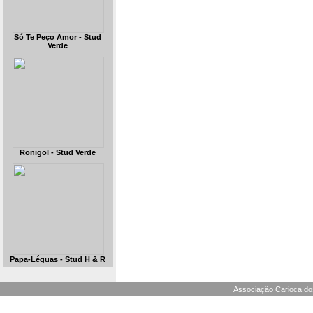
Só Te Peço Amor - Stud
Verde
Ronigol - Stud Verde
Papa-Léguas - Stud H & R
Associação Carioca dos