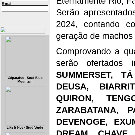
Eternamente Rio, F
E-mail
Serão apresentado
2024, contando co
geração de machos 
Comprovando a qua
serão ofertados
SUMMERSET, TÁ
Valparaiso - Stud Blue
Mountain
DEUSA, BIARRI
QUIRON, TENG
ZARABATANA, P
DEVENOGE, EXU
Like It Hot - Stud Verde
DREAM, CHAVE 