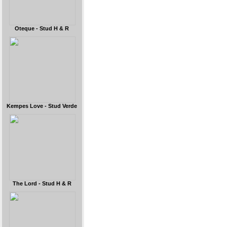
Oteque - Stud H & R
Kempes Love - Stud Verde
The Lord - Stud H & R