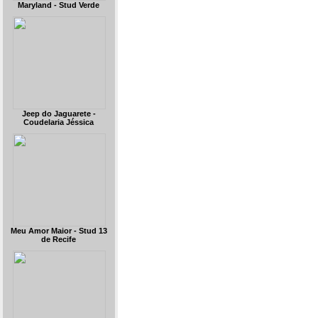
Maryland - Stud Verde
Jeep do Jaguarete -
Coudelaria Jéssica
Meu Amor Maior - Stud 13
de Recife