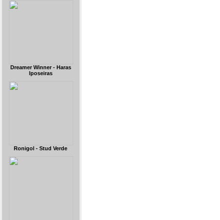
Dreamer Winner - Haras
Iposeiras
Ronigol - Stud Verde