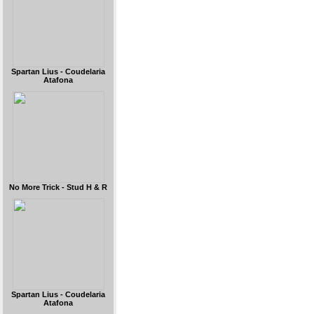
Spartan Lius - Coudelaria
Atafona
No More Trick - Stud H & R
Spartan Lius - Coudelaria
Atafona