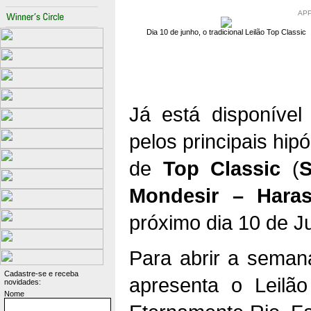
AP
Dia 10 de junho, o tradicional Leilão Top Classic
Já está disponíve
pelos principais hip
de
Top Classic
(
S
Mondesir – Hara
próximo dia 10 de J
Para abrir a seman
Cadastre-se e receba
apresenta o Leilã
novidades:
Nome