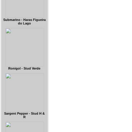
Submarino - Haras Figueira
do Lago
Ronigol - Stud Verde
Sargent Pepper - Stud H &
R