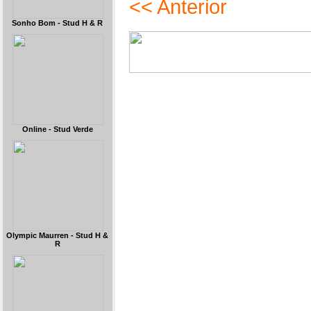
<< Anterior
Sonho Bom - Stud H & R
Online - Stud Verde
Olympic Maurren - Stud H &
R