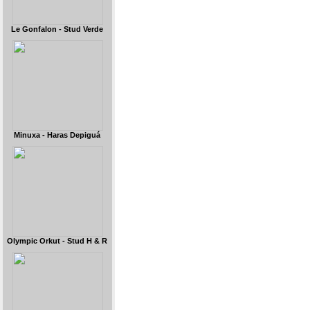
Le Gonfalon - Stud Verde
Minuxa - Haras Depiguá
Olympic Orkut - Stud H & R