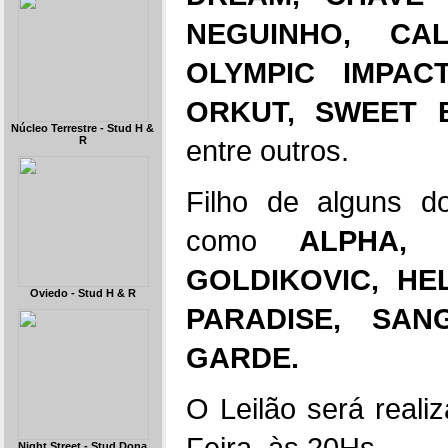
NEGUINHO, CA
OLYMPIC IMPAC
ORKUT, SWEET 
Núcleo Terrestre - Stud H &
R
entre outros.
Filho de alguns d
como
ALPHA, 
GOLDIKOVIC, HEL
Oviedo - Stud H & R
PARADISE, SAN
GARDE.
O Leilão será reali
Feira, às 20Hs.
Night Street - Stud Dona