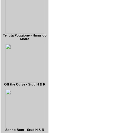
Tenuta Poggione - Haras do
Morro
Off the Curve - Stud H & R
Sonho Bom - Stud H & R