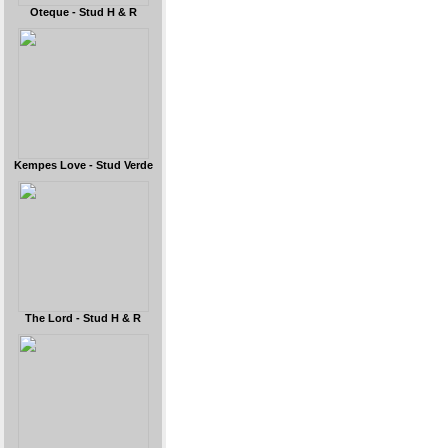
Oteque - Stud H & R
Kempes Love - Stud Verde
The Lord - Stud H & R