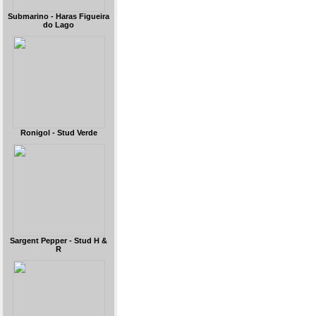
Submarino - Haras Figueira
do Lago
Ronigol - Stud Verde
Sargent Pepper - Stud H &
R