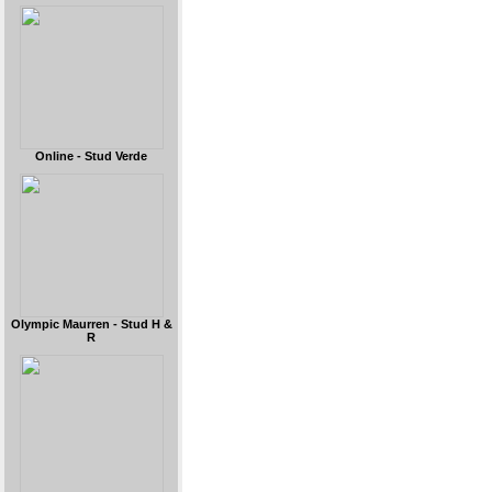
Online - Stud Verde
Olympic Maurren - Stud H &
R