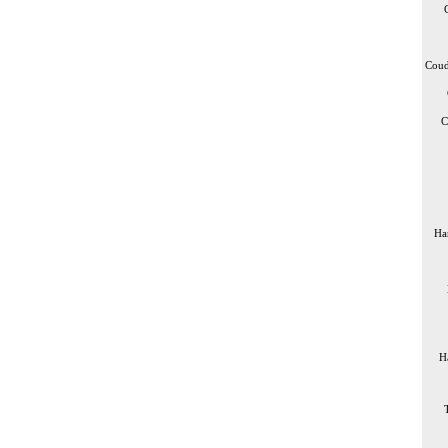
Coud
C
Ha
H