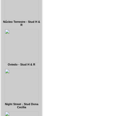
Núcleo Terrestre - Stud H &
R
Oviedo - Stud H & R
Night Street - Stud Dona
Cecília