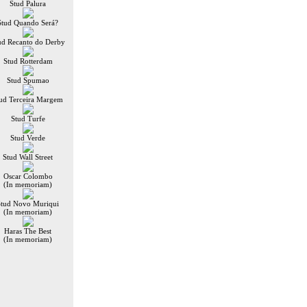
Stud Palura
Stud Quando Será?
ud Recanto do Derby
Stud Rotterdam
Stud Spumao
ud Terceira Margem
Stud Turfe
Stud Verde
Stud Wall Street
Oscar Colombo
(In memoriam)
Stud Novo Muriqui
(In memoriam)
Haras The Best
(In memoriam)