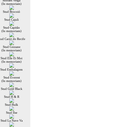
Moraes Veiga
(In memoriam)
Stud Brocoió
Stud Cajuli
Stud Capitão
(In memoriam)
tud Cariri do Recife
Stud Cezzane
(In memoriam)
Stud Elle Et Moi
(In memoriam)
Stud Embalagem
Stud Everest
(In memoriam)
Stud Gold Black
Stud H & R
Stud Hulk
Stud Ilse
Stud La Nave Va