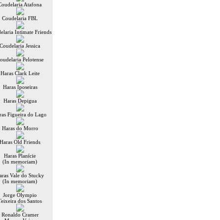
Coudelaria Atafona
Coudelaria FBL
elaria Intimate Friends
Coudelaria Jessica
oudelaria Pelotense
Haras Clark Leite
Haras Iposeiras
Haras Depigua
ras Figueira do Lago
Haras do Morro
Haras Old Friends
Haras Planície
(In memoriam)
aras Vale do Stucky
(In memoriam)
Jorge Olympio
Teixeira dos Santos
Ronaldo Cramer