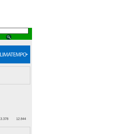
3.378
12.844