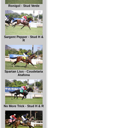
Ronigol - Stud Verde
Sargent Pepper - Stud H &
R
Spartan Lius - Coudelaria
Atafona
No More Trick - Stud H & R