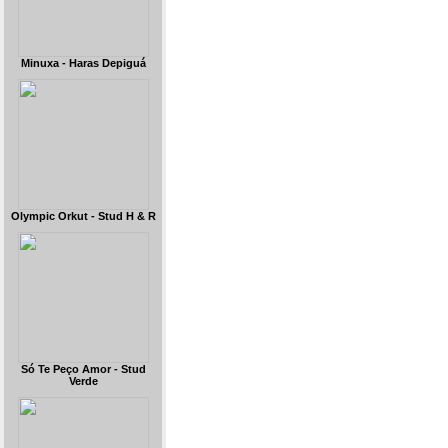
Minuxa - Haras Depiguá
Olympic Orkut - Stud H & R
Só Te Peço Amor - Stud
Verde