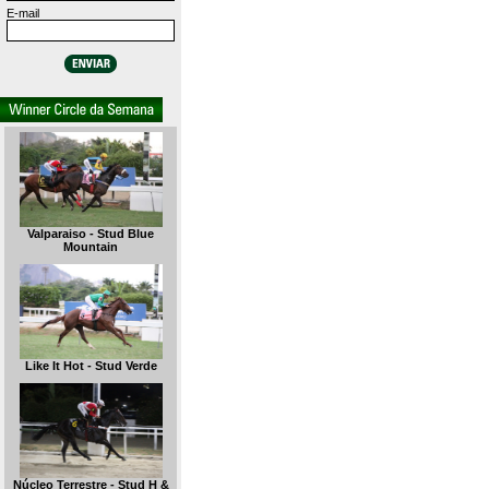
E-mail
Valparaiso - Stud Blue
Mountain
Like It Hot - Stud Verde
Núcleo Terrestre - Stud H &