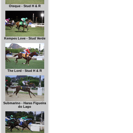
Oteque - Stud H & R
Kempes Love - Stud Verde
The Lord - Stud H & R
Submarino - Haras Figueira
do Lago