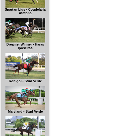
Spartan Lius - Coudelaria
Atafona
Dreamer Winner - Haras
Iposeiras
Ronigol - Stud Verde
Maryland - Stud Verde