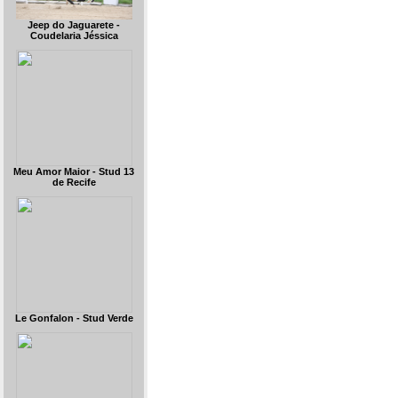
Jeep do Jaguarete -
Coudelaria Jéssica
Meu Amor Maior - Stud 13
de Recife
Le Gonfalon - Stud Verde