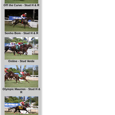
Off the Curve - Stud H & R
Sonho Bom - Stud H & R
Online - Stud Verde
Olympic Maurren - Stud H &
R