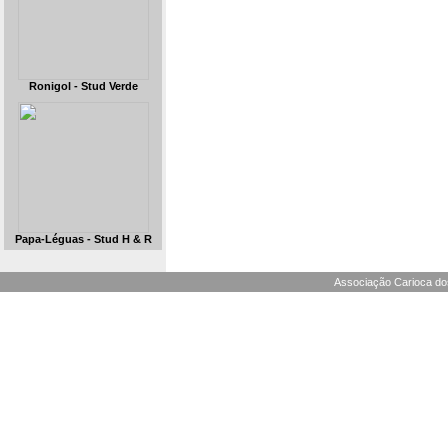
Ronigol - Stud Verde
Papa-Léguas - Stud H & R
Associação Carioca dos