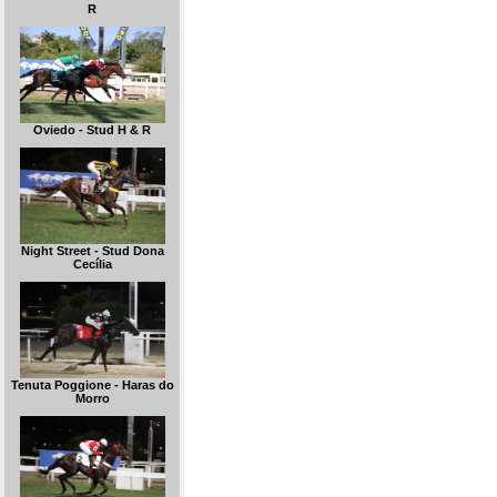
R
Oviedo - Stud H & R
Night Street - Stud Dona
Cecília
Tenuta Poggione - Haras do
Morro