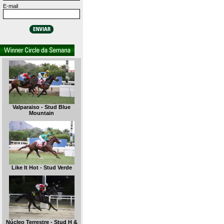
E-mail
Valparaiso - Stud Blue
Mountain
Like It Hot - Stud Verde
Núcleo Terrestre - Stud H &