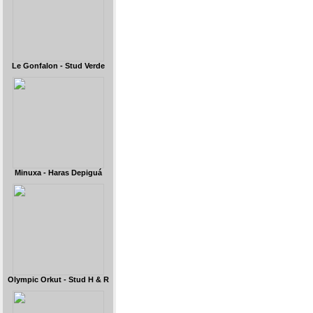
Le Gonfalon - Stud Verde
Minuxa - Haras Depiguá
Olympic Orkut - Stud H & R