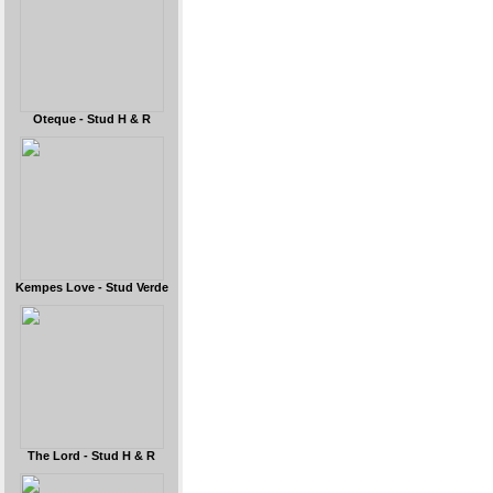
Oteque - Stud H & R
Kempes Love - Stud Verde
The Lord - Stud H & R