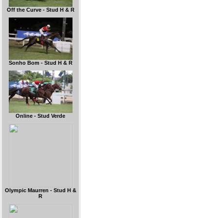
Off the Curve - Stud H & R
Sonho Bom - Stud H & R
Online - Stud Verde
Olympic Maurren - Stud H &
R