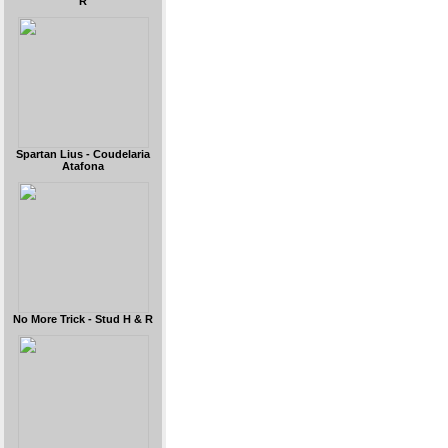
R
Spartan Lius - Coudelaria
Atafona
No More Trick - Stud H & R