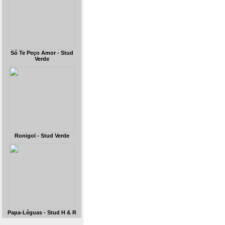
Só Te Peço Amor - Stud
Verde
Ronigol - Stud Verde
Papa-Léguas - Stud H & R