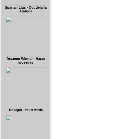
Spartan Lius - Coudelaria
Atafona
Dreamer Winner - Haras
Iposeiras
Ronigol - Stud Verde