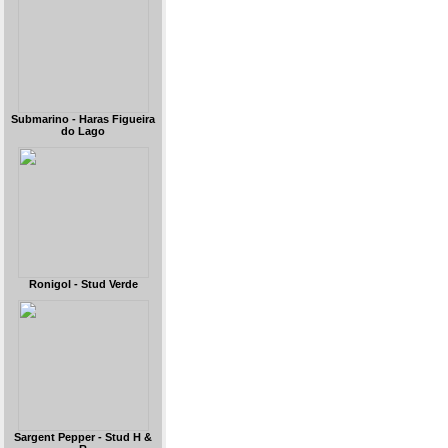
Submarino - Haras Figueira
do Lago
Ronigol - Stud Verde
Sargent Pepper - Stud H &