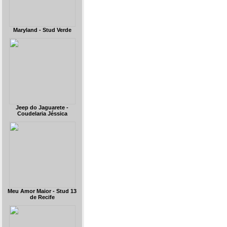
Maryland - Stud Verde
Jeep do Jaguarete -
Coudelaria Jéssica
Meu Amor Maior - Stud 13
de Recife