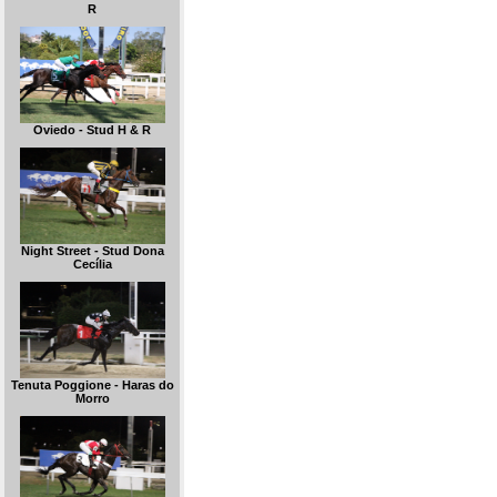
R
Oviedo - Stud H & R
Night Street - Stud Dona
Cecília
Tenuta Poggione - Haras do
Morro