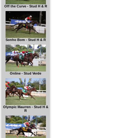
Off the Curve - Stud H & R
Sonho Bom - Stud H & R
Online - Stud Verde
Olympic Maurren - Stud H &
R