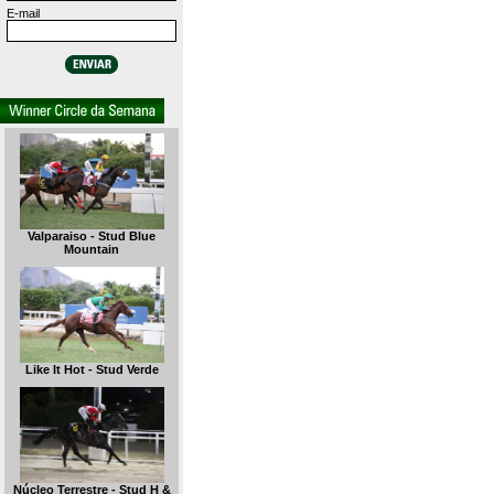
E-mail
Valparaiso - Stud Blue
Mountain
Like It Hot - Stud Verde
Núcleo Terrestre - Stud H &