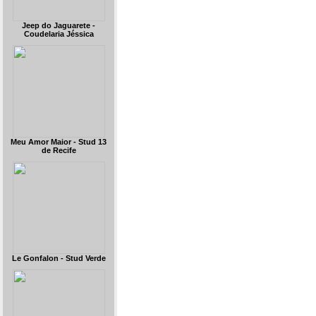
Jeep do Jaguarete -
Coudelaria Jéssica
Meu Amor Maior - Stud 13
de Recife
Le Gonfalon - Stud Verde