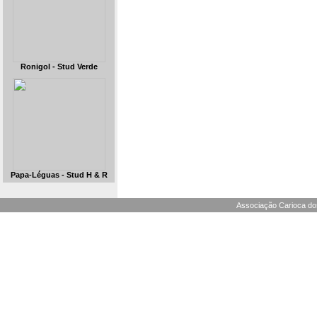
Ronigol - Stud Verde
Papa-Léguas - Stud H & R
Associação Carioca dos