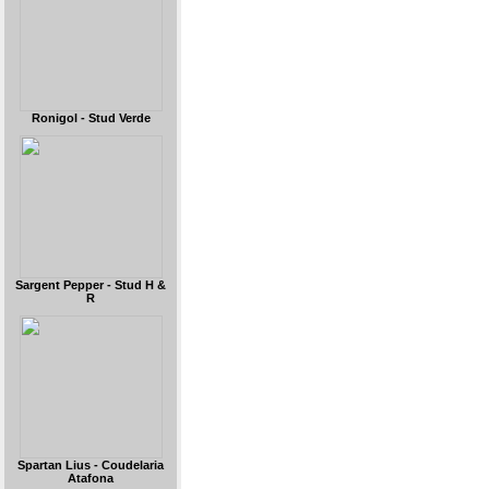
Ronigol - Stud Verde
Sargent Pepper - Stud H &
R
Spartan Lius - Coudelaria
Atafona