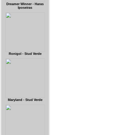
Dreamer Winner - Haras
Iposeiras
Ronigol - Stud Verde
Maryland - Stud Verde