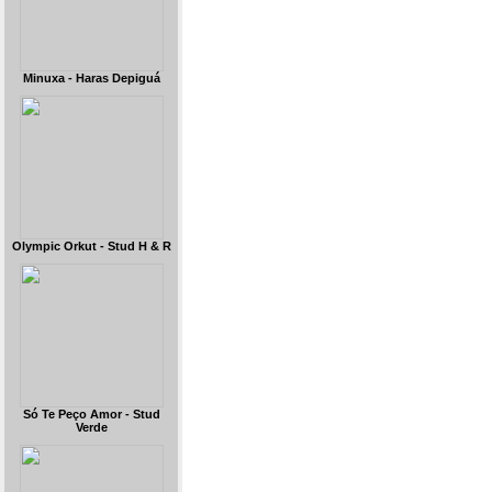
Minuxa - Haras Depiguá
Olympic Orkut - Stud H & R
Só Te Peço Amor - Stud
Verde