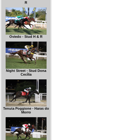
R
Oviedo - Stud H & R
Night Street - Stud Dona
Cecília
Tenuta Poggione - Haras do
Morro