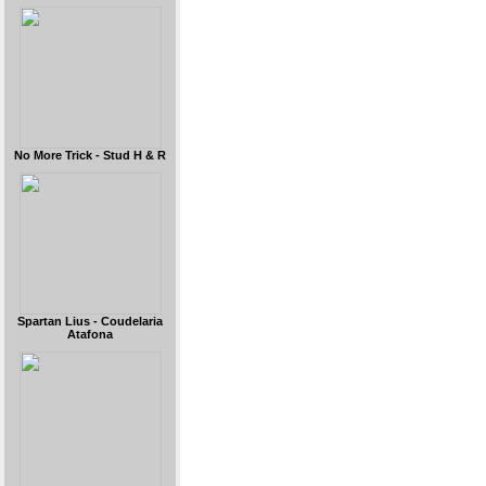
No More Trick - Stud H & R
Spartan Lius - Coudelaria
Atafona