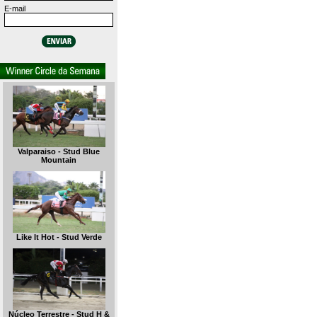
E-mail
Valparaiso - Stud Blue
Mountain
Like It Hot - Stud Verde
Núcleo Terrestre - Stud H &