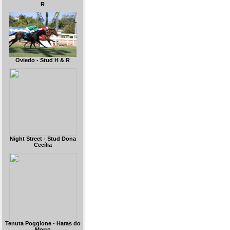
R
Oviedo - Stud H & R
Night Street - Stud Dona
Cecília
Tenuta Poggione - Haras do
Morro