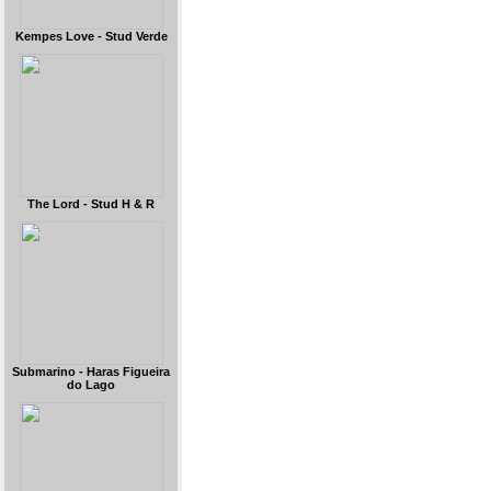
Kempes Love - Stud Verde
The Lord - Stud H & R
Submarino - Haras Figueira
do Lago