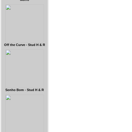
Off the Curve - Stud H & R
Sonho Bom - Stud H & R