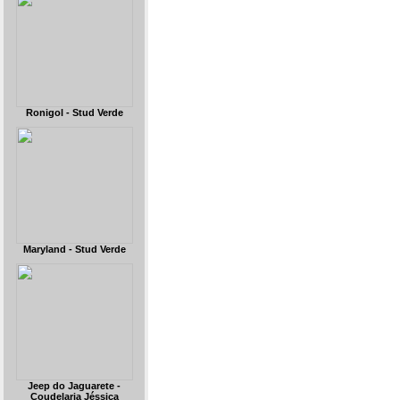
Ronigol - Stud Verde
Maryland - Stud Verde
Jeep do Jaguarete -
Coudelaria Jéssica