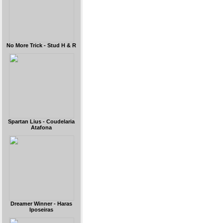
No More Trick - Stud H & R
Spartan Lius - Coudelaria
Atafona
Dreamer Winner - Haras
Iposeiras