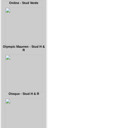
Online - Stud Verde
Olympic Maurren - Stud H &
R
Oteque - Stud H & R