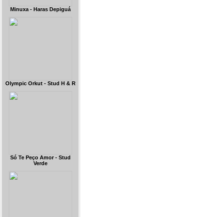
Minuxa - Haras Depiguá
Olympic Orkut - Stud H & R
Só Te Peço Amor - Stud
Verde