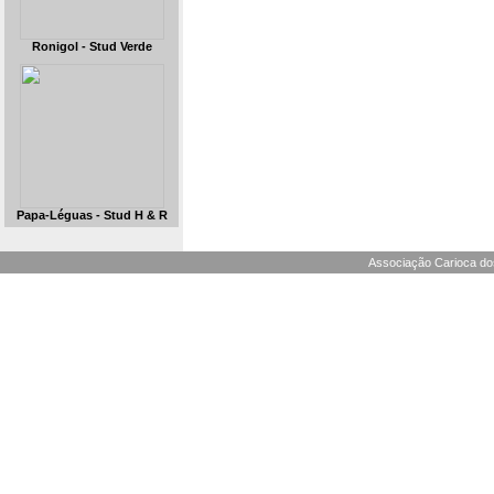
Ronigol - Stud Verde
Papa-Léguas - Stud H & R
Associação Carioca dos