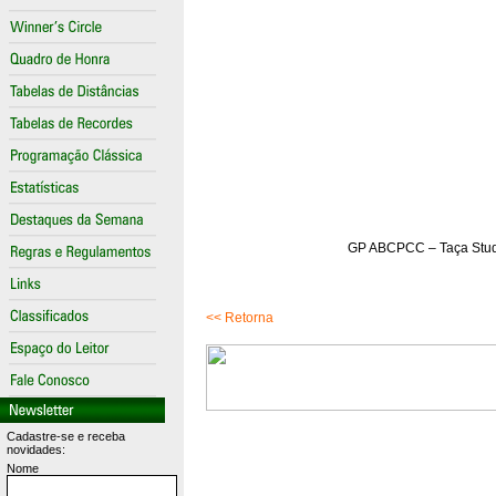
GP ABCPCC – Taça Stud B
<< Retorna
Cadastre-se e receba
novidades:
Nome