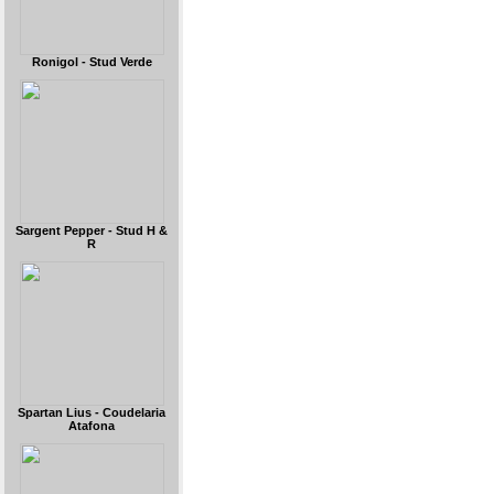
Ronigol - Stud Verde
Sargent Pepper - Stud H &
R
Spartan Lius - Coudelaria
Atafona