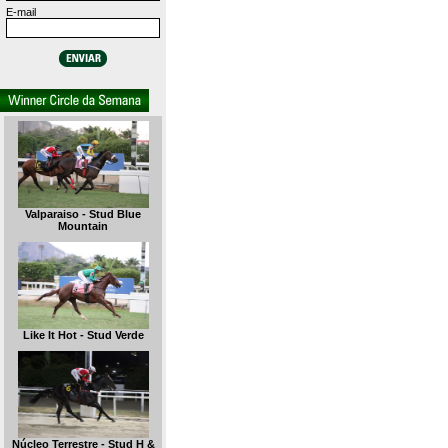
E-mail
Valparaiso - Stud Blue
Mountain
Like It Hot - Stud Verde
Núcleo Terrestre - Stud H &