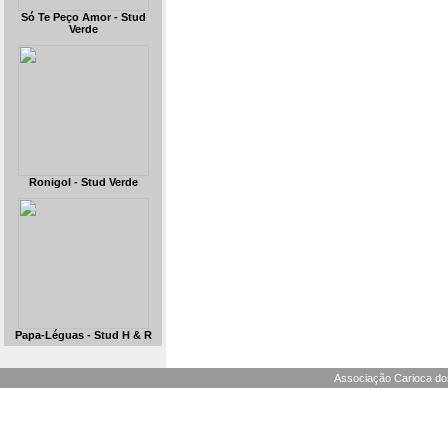
Só Te Peço Amor - Stud
Verde
Ronigol - Stud Verde
Papa-Léguas - Stud H & R
Associação Carioca dos