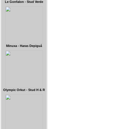
Le Gonfalon - Stud Verde
Minuxa - Haras Depiguá
Olympic Orkut - Stud H & R