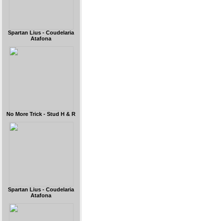
Spartan Lius - Coudelaria
Atafona
No More Trick - Stud H & R
Spartan Lius - Coudelaria
Atafona