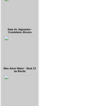
Jeep do Jaguarete -
Coudelaria Jéssica
Meu Amor Maior - Stud 13
de Recife