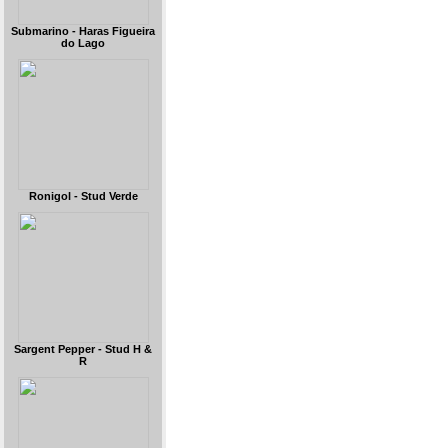
Submarino - Haras Figueira
do Lago
Ronigol - Stud Verde
Sargent Pepper - Stud H &
R