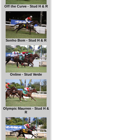
Off the Curve - Stud H & R
Sonho Bom - Stud H & R
Online - Stud Verde
Olympic Maurren - Stud H &
R