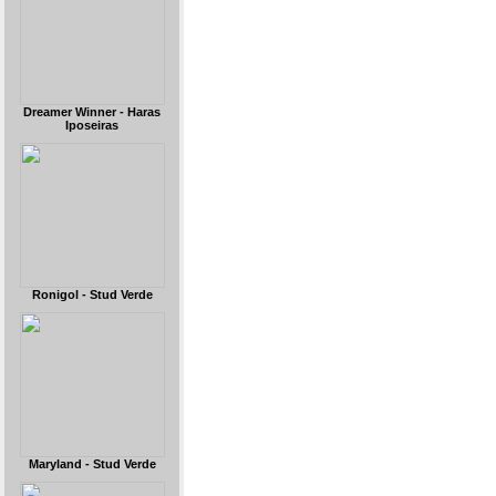
Dreamer Winner - Haras
Iposeiras
Ronigol - Stud Verde
Maryland - Stud Verde