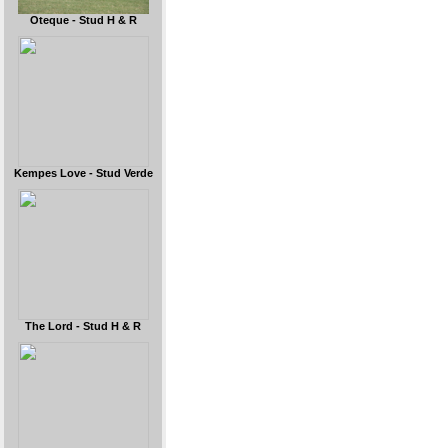
Oteque - Stud H & R
Kempes Love - Stud Verde
The Lord - Stud H & R