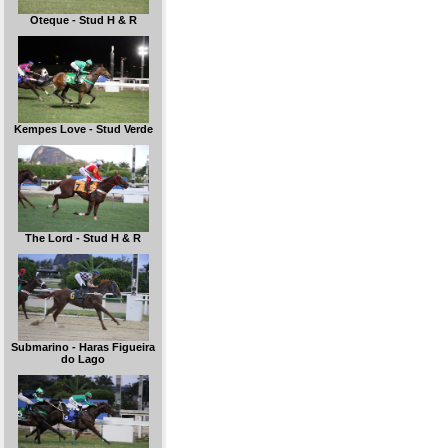
Oteque - Stud H & R
Kempes Love - Stud Verde
The Lord - Stud H & R
Submarino - Haras Figueira
do Lago