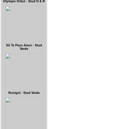
Olympic Orkut - Stud H & R
Só Te Peço Amor - Stud
Verde
Ronigol - Stud Verde