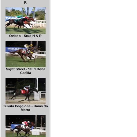
R
Oviedo - Stud H & R
Night Street - Stud Dona
Cecília
Tenuta Poggione - Haras do
Morro