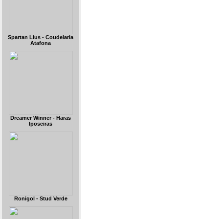
Spartan Lius - Coudelaria
Atafona
Dreamer Winner - Haras
Iposeiras
Ronigol - Stud Verde