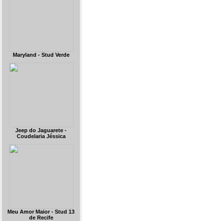
Maryland - Stud Verde
Jeep do Jaguarete -
Coudelaria Jéssica
Meu Amor Maior - Stud 13
de Recife