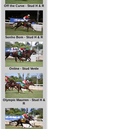
Off the Curve - Stud H & R
Sonho Bom - Stud H & R
Online - Stud Verde
Olympic Maurren - Stud H &
R