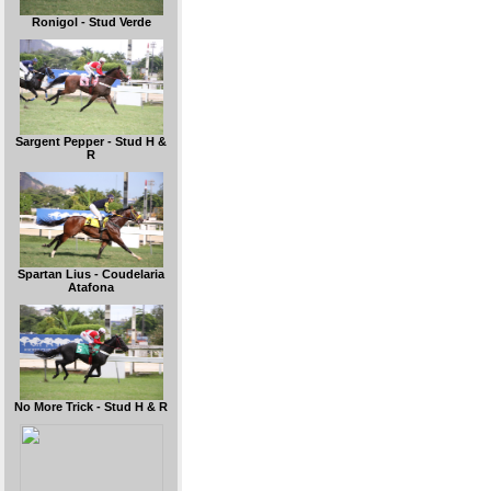
Ronigol - Stud Verde
Sargent Pepper - Stud H &
R
Spartan Lius - Coudelaria
Atafona
No More Trick - Stud H & R