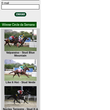
E-mail
Valparaiso - Stud Blue
Mountain
Like It Hot - Stud Verde
Núcleo Terrestre - Stud H &