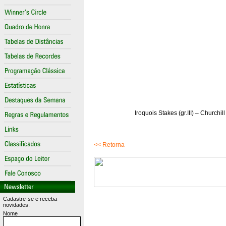
Iroquois Stakes (gr.III) – Church
<< Retorna
Cadastre-se e receba
novidades:
Nome