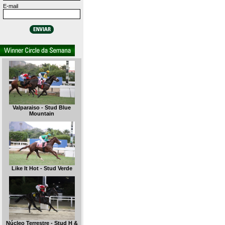
E-mail
Valparaiso - Stud Blue
Mountain
Like It Hot - Stud Verde
Núcleo Terrestre - Stud H &