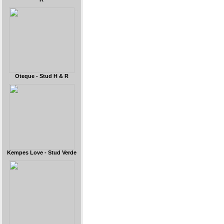
Oteque - Stud H & R
Kempes Love - Stud Verde