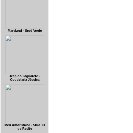
Maryland - Stud Verde
Jeep do Jaguarete -
Coudelaria Jéssica
Meu Amor Maior - Stud 13
de Recife