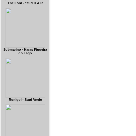
The Lord - Stud H & R
Submarino - Haras Figueira
do Lago
Ronigol - Stud Verde