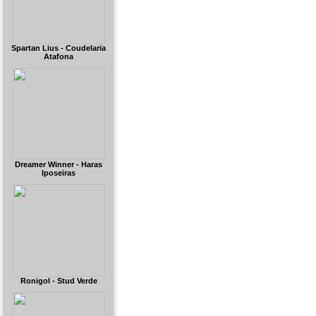
Spartan Lius - Coudelaria
Atafona
Dreamer Winner - Haras
Iposeiras
Ronigol - Stud Verde