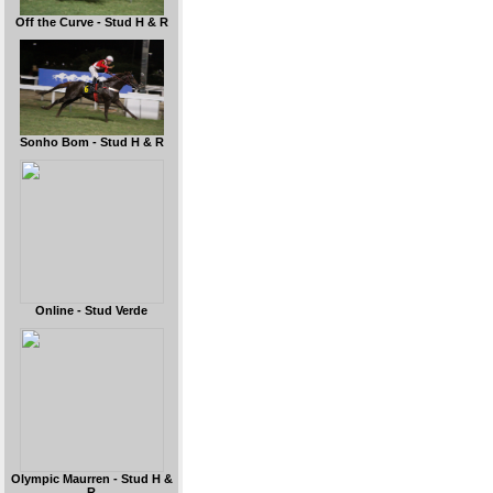
Off the Curve - Stud H & R
Sonho Bom - Stud H & R
Online - Stud Verde
Olympic Maurren - Stud H &
R