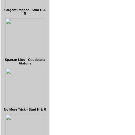
Sargent Pepper - Stud H &
R
Spartan Lius - Coudelaria
Atafona
No More Trick - Stud H & R