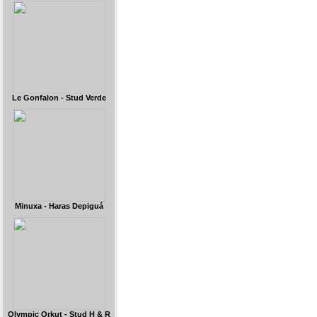
Le Gonfalon - Stud Verde
Minuxa - Haras Depiguá
Olympic Orkut - Stud H & R