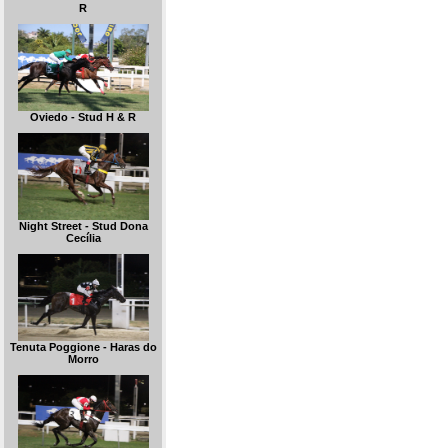
R
Oviedo - Stud H & R
Night Street - Stud Dona
Cecília
Tenuta Poggione - Haras do
Morro