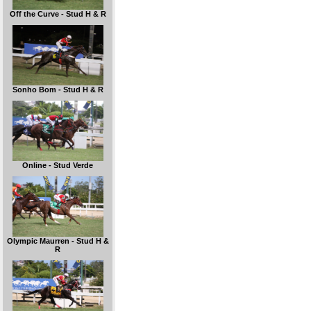
Off the Curve - Stud H & R
Sonho Bom - Stud H & R
Online - Stud Verde
Olympic Maurren - Stud H &
R