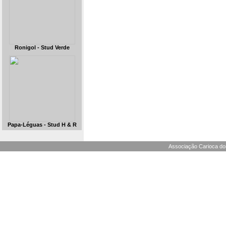
Ronigol - Stud Verde
Papa-Léguas - Stud H & R
Associação Carioca dos