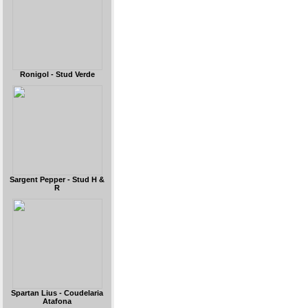
Ronigol - Stud Verde
Sargent Pepper - Stud H &
R
Spartan Lius - Coudelaria
Atafona