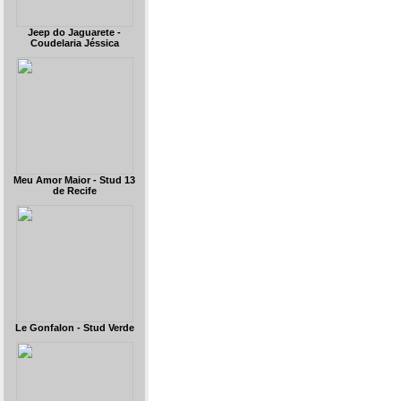
Jeep do Jaguarete -
Coudelaria Jéssica
Meu Amor Maior - Stud 13
de Recife
Le Gonfalon - Stud Verde