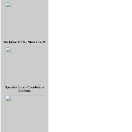
No More Trick - Stud H & R
Spartan Lius - Coudelaria
Atafona