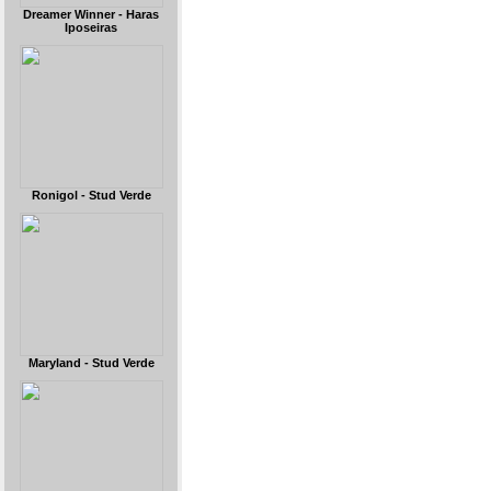
Dreamer Winner - Haras
Iposeiras
Ronigol - Stud Verde
Maryland - Stud Verde