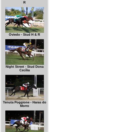
R
Oviedo - Stud H & R
Night Street - Stud Dona
Cecília
Tenuta Poggione - Haras do
Morro