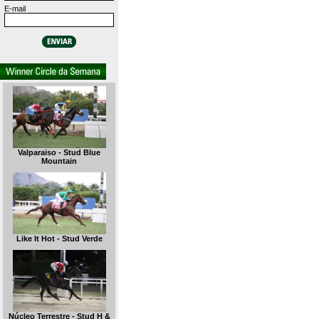
E-mail
Valparaiso - Stud Blue
Mountain
Like It Hot - Stud Verde
Núcleo Terrestre - Stud H &