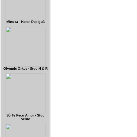
Minuxa - Haras Depiguá
Olympic Orkut - Stud H & R
Só Te Peço Amor - Stud
Verde