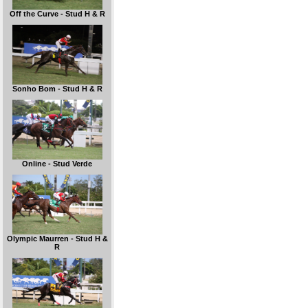
Off the Curve - Stud H & R
Sonho Bom - Stud H & R
Online - Stud Verde
Olympic Maurren - Stud H &
R