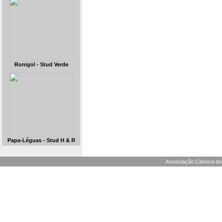
Ronigol - Stud Verde
Papa-Léguas - Stud H & R
Associação Carioca dos