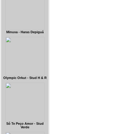
Minuxa - Haras Depiguá
Olympic Orkut - Stud H & R
Só Te Peço Amor - Stud
Verde