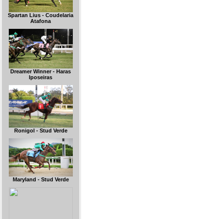
Spartan Lius - Coudelaria
Atafona
Dreamer Winner - Haras
Iposeiras
Ronigol - Stud Verde
Maryland - Stud Verde