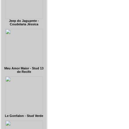
Jeep do Jaguarete -
Coudelaria Jéssica
Meu Amor Maior - Stud 13
de Recife
Le Gonfalon - Stud Verde