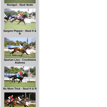
Ronigol - Stud Verde
Sargent Pepper - Stud H &
R
Spartan Lius - Coudelaria
Atafona
No More Trick - Stud H & R