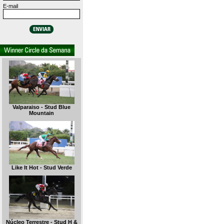
E-mail
Valparaiso - Stud Blue
Mountain
Like It Hot - Stud Verde
Núcleo Terrestre - Stud H &