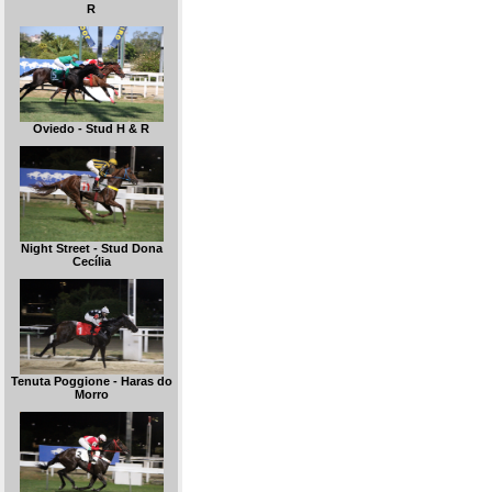
R
Oviedo - Stud H & R
Night Street - Stud Dona
Cecília
Tenuta Poggione - Haras do
Morro