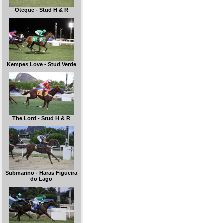
Oteque - Stud H & R
Kempes Love - Stud Verde
The Lord - Stud H & R
Submarino - Haras Figueira
do Lago