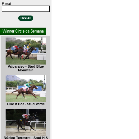
E-mail
Valparaiso - Stud Blue
Mountain
Like It Hot - Stud Verde
Núcleo Terrestre - Stud H &