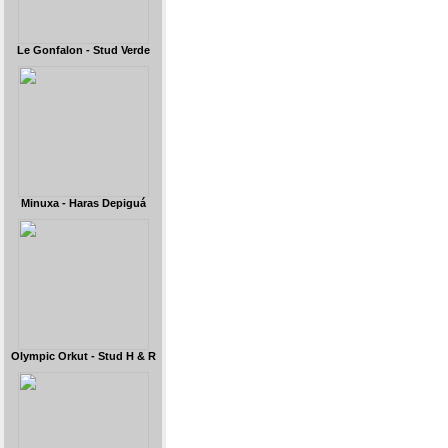
Le Gonfalon - Stud Verde
Minuxa - Haras Depiguá
Olympic Orkut - Stud H & R