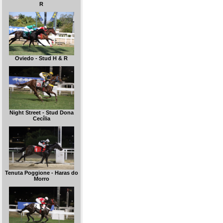
R
Oviedo - Stud H & R
Night Street - Stud Dona
Cecília
Tenuta Poggione - Haras do
Morro