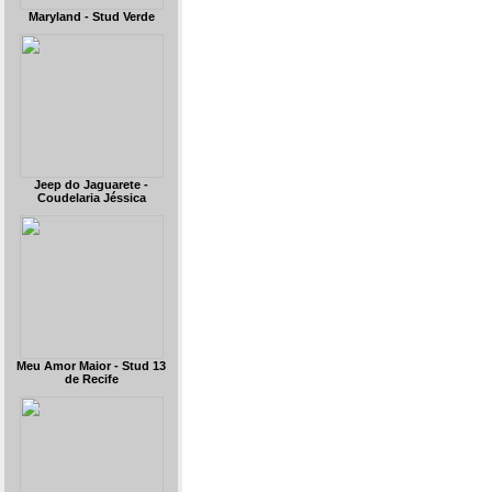
Maryland - Stud Verde
Jeep do Jaguarete -
Coudelaria Jéssica
Meu Amor Maior - Stud 13
de Recife