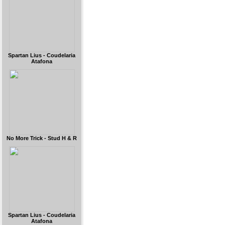
Spartan Lius - Coudelaria
Atafona
No More Trick - Stud H & R
Spartan Lius - Coudelaria
Atafona