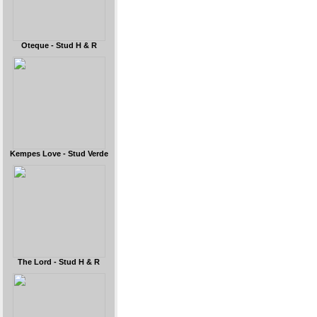
Oteque - Stud H & R
Kempes Love - Stud Verde
The Lord - Stud H & R