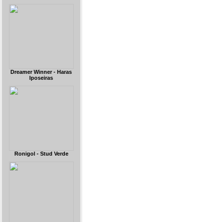
Dreamer Winner - Haras
Iposeiras
Ronigol - Stud Verde