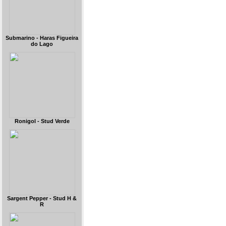
Submarino - Haras Figueira
do Lago
Ronigol - Stud Verde
Sargent Pepper - Stud H &
R