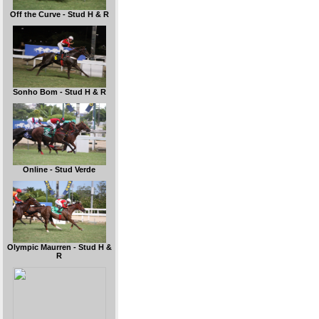
Off the Curve - Stud H & R
Sonho Bom - Stud H & R
Online - Stud Verde
Olympic Maurren - Stud H &
R