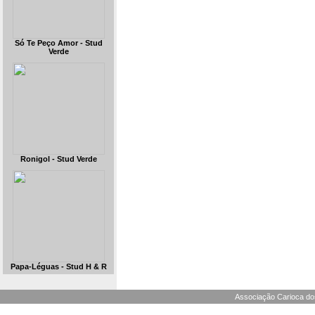
Só Te Peço Amor - Stud
Verde
Ronigol - Stud Verde
Papa-Léguas - Stud H & R
Associação Carioca dos