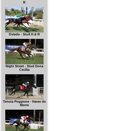
R
Oviedo - Stud H & R
Night Street - Stud Dona
Cecília
Tenuta Poggione - Haras do
Morro