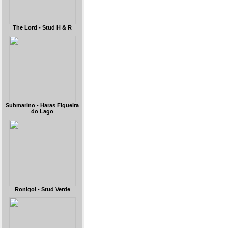
The Lord - Stud H & R
Submarino - Haras Figueira
do Lago
Ronigol - Stud Verde