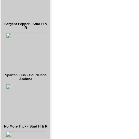
Sargent Pepper - Stud H &
R
Spartan Lius - Coudelaria
Atafona
No More Trick - Stud H & R