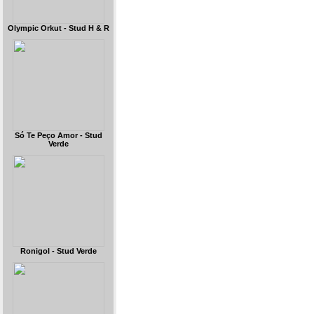
Olympic Orkut - Stud H & R
Só Te Peço Amor - Stud
Verde
Ronigol - Stud Verde