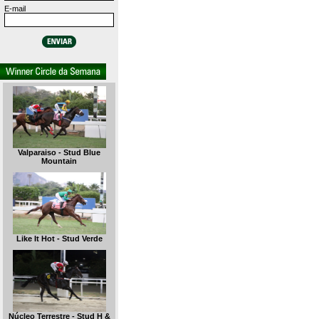
E-mail
Valparaiso - Stud Blue
Mountain
Like It Hot - Stud Verde
Núcleo Terrestre - Stud H &