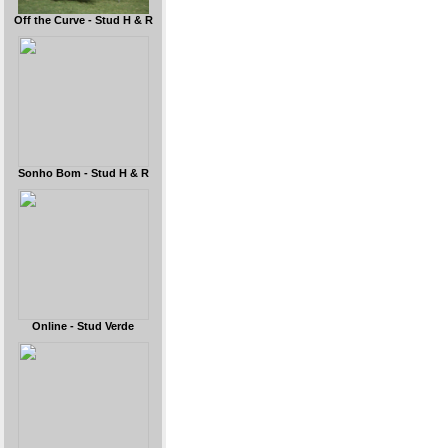
Off the Curve - Stud H & R
Sonho Bom - Stud H & R
Online - Stud Verde