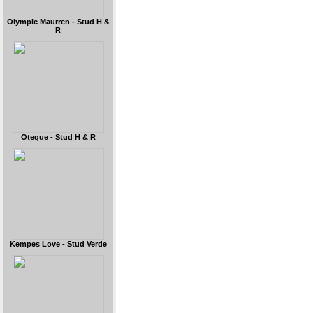
Olympic Maurren - Stud H &
R
Oteque - Stud H & R
Kempes Love - Stud Verde