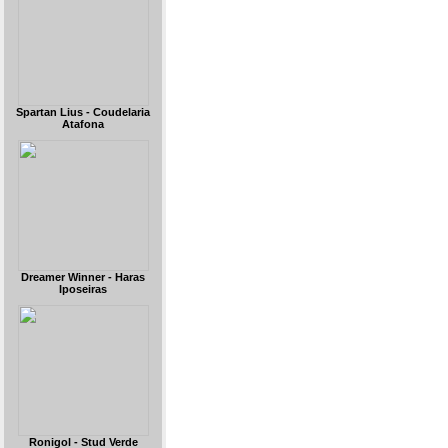
Spartan Lius - Coudelaria
Atafona
Dreamer Winner - Haras
Iposeiras
Ronigol - Stud Verde