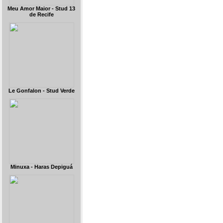
Meu Amor Maior - Stud 13
de Recife
Le Gonfalon - Stud Verde
Minuxa - Haras Depiguá