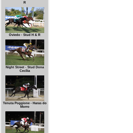
R
Oviedo - Stud H & R
Night Street - Stud Dona
Cecília
Tenuta Poggione - Haras do
Morro