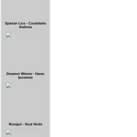
Spartan Lius - Coudelaria
Atafona
Dreamer Winner - Haras
Iposeiras
Ronigol - Stud Verde