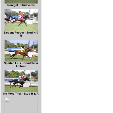
Ronigol - Stud Verde
Sargent Pepper - Stud H &
R
Spartan Lius - Coudelaria
Atafona
No More Trick - Stud H & R