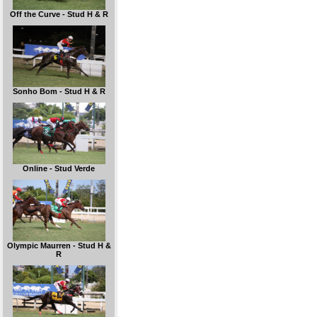
Off the Curve - Stud H & R
Sonho Bom - Stud H & R
Online - Stud Verde
Olympic Maurren - Stud H &
R