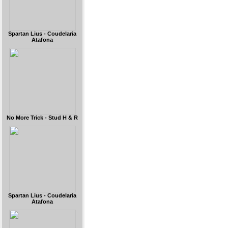
Spartan Lius - Coudelaria
Atafona
No More Trick - Stud H & R
Spartan Lius - Coudelaria
Atafona