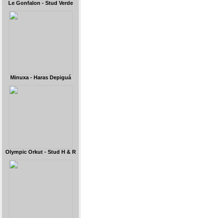
Le Gonfalon - Stud Verde
Minuxa - Haras Depiguá
Olympic Orkut - Stud H & R