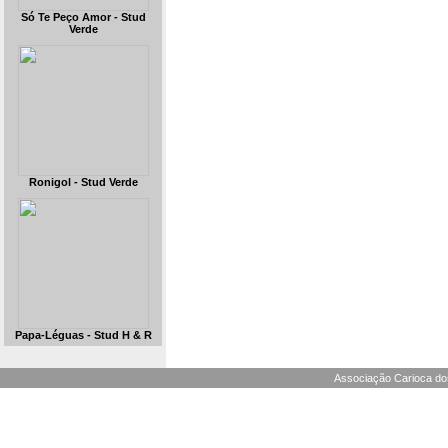
Só Te Peço Amor - Stud
Verde
Ronigol - Stud Verde
Papa-Léguas - Stud H & R
Associação Carioca dos