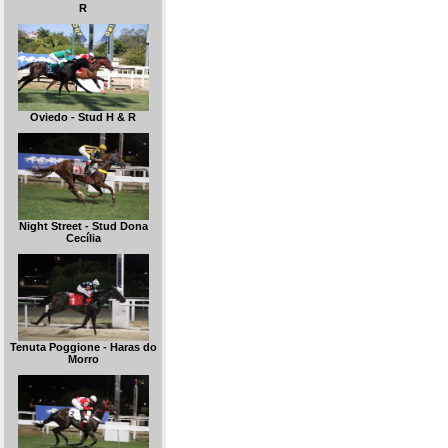
R
Oviedo - Stud H & R
Night Street - Stud Dona
Cecília
Tenuta Poggione - Haras do
Morro