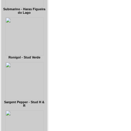
Submarino - Haras Figueira
do Lago
Ronigol - Stud Verde
Sargent Pepper - Stud H &
R