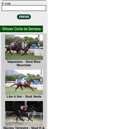
E-mail
Valparaiso - Stud Blue
Mountain
Like It Hot - Stud Verde
Núcleo Terrestre - Stud H &