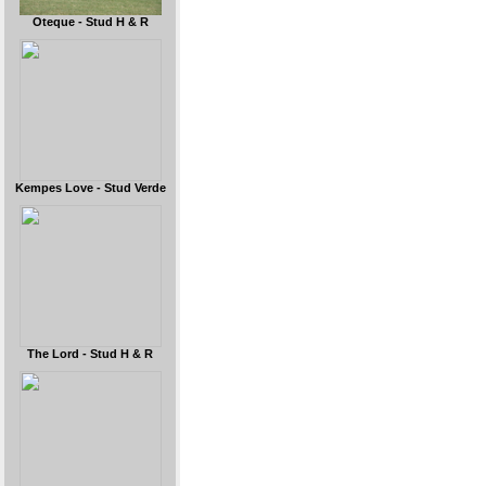
Oteque - Stud H & R
Kempes Love - Stud Verde
The Lord - Stud H & R