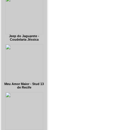
Jeep do Jaguarete -
Coudelaria Jéssica
Meu Amor Maior - Stud 13
de Recife