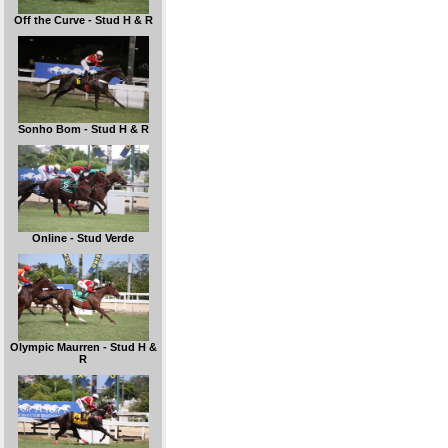
Off the Curve - Stud H & R
Sonho Bom - Stud H & R
Online - Stud Verde
Olympic Maurren - Stud H &
R