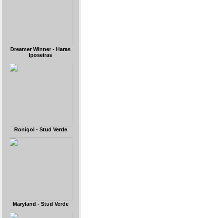
Dreamer Winner - Haras
Iposeiras
Ronigol - Stud Verde
Maryland - Stud Verde