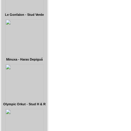
Le Gonfalon - Stud Verde
Minuxa - Haras Depiguá
Olympic Orkut - Stud H & R