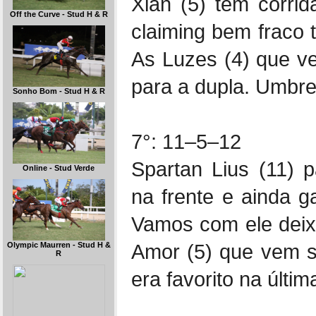
Xian (5) tem corri
Off the Curve - Stud H & R
claiming bem fraco 
As Luzes (4) que v
para a dupla. Umbrel
Sonho Bom - Stud H & R
7°: 11–5–12
Spartan Lius (11) p
Online - Stud Verde
na frente e ainda 
Vamos com ele deix
Amor (5) que vem s
Olympic Maurren - Stud H &
R
era favorito na últim