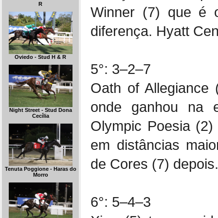
R
Winner (7) que é o
diferença. Hyatt Cent
Oviedo - Stud H & R
5°: 3–2–7
Oath of Allegiance 
onde ganhou na es
Night Street - Stud Dona
Cecília
Olympic Poesia (2)
em distâncias maio
de Cores (7) depois
Tenuta Poggione - Haras do
Morro
6°: 5–4–3