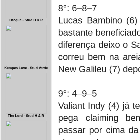
8°: 6–8–7
Lucas Bambino (6)
Oteque - Stud H & R
bastante beneficia
diferença deixo o S
correu bem na are
New Galileu (7) depo
Kempes Love - Stud Verde
9°: 4–9–5
Valiant Indy (4) já
pega claiming be
The Lord - Stud H & R
passar por cima da