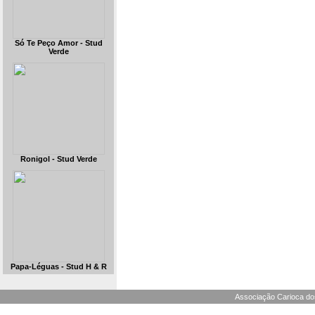
Só Te Peço Amor - Stud
Verde
Ronigol - Stud Verde
Papa-Léguas - Stud H & R
Associação Carioca dos