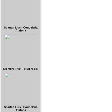
Spartan Lius - Coudelaria
Atafona
No More Trick - Stud H & R
Spartan Lius - Coudelaria
Atafona