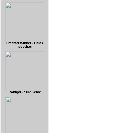
Dreamer Winner - Haras
Iposeiras
Ronigol - Stud Verde