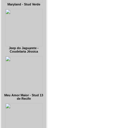
Maryland - Stud Verde
Jeep do Jaguarete -
Coudelaria Jéssica
Meu Amor Maior - Stud 13
de Recife