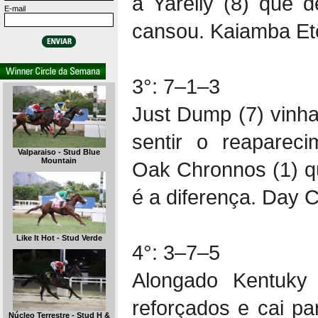
a Yarelly (8) que 
E-mail
cansou. Kaiamba Etê
3°: 7–1–3
Just Dump (7) vinha
sentir o reaparec
Valparaiso - Stud Blue
Mountain
Oak Chronnos (1) q
é a diferença. Day 
Like It Hot - Stud Verde
4°: 3–7–5
Alongado Kentuky
reforçados e cai pa
Núcleo Terrestre - Stud H &