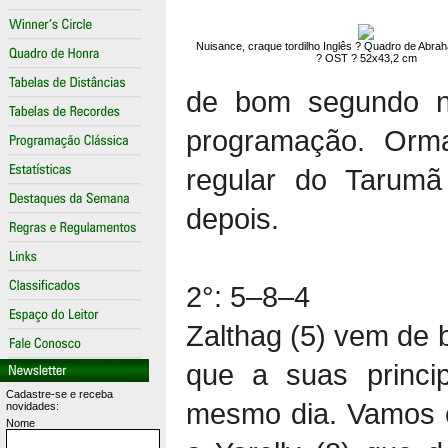
Nuisance, craque tordilho Inglês ? Quadro de Abr
? OST ? 52x43,2 cm
de bom segundo ne
programação. Orm
regular do Tarumã
depois.
2°: 5–8–4
Zalthag (5) vem de 
que a suas princi
Cadastre-se e receba
mesmo dia. Vamos c
novidades:
Nome