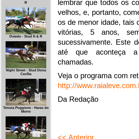
lembrar que todos os co
R
velhos, e, portanto, co
os de menor idade, tais
vitórias, 5 anos, se
Oviedo - Stud H & R
sucessivamente. Este de
até que aconteça a f
chamadas.
Night Street - Stud Dona
Veja o programa com ret
Cecília
http://www.raialeve.com
Da Redação
Tenuta Poggione - Haras do
Morro
<< Anterior