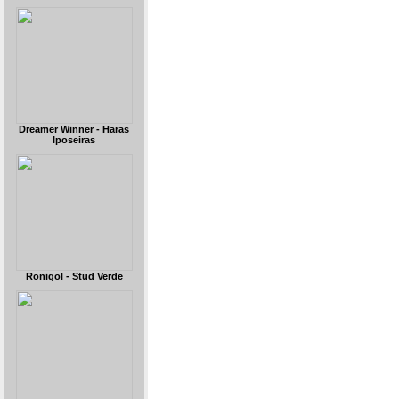
Dreamer Winner - Haras
Iposeiras
Ronigol - Stud Verde