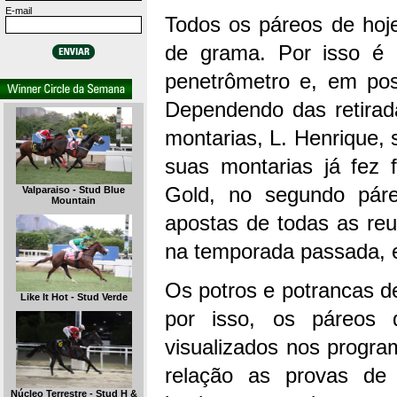
E-mail
Todos os páreos de hoj
de grama. Por isso é 
penetrômetro e, em poss
Dependendo das retirad
montarias, L. Henrique, 
suas montarias já fez 
Gold, no segundo páre
Valparaiso - Stud Blue
Mountain
apostas de todas as reu
na temporada passada, 
Os potros e potrancas d
Like It Hot - Stud Verde
por isso, os páreos
visualizados nos program
relação as provas de i
Núcleo Terrestre - Stud H &