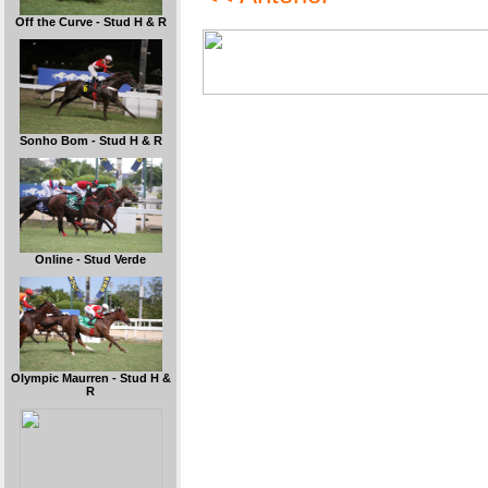
Off the Curve - Stud H & R
Sonho Bom - Stud H & R
Online - Stud Verde
Olympic Maurren - Stud H &
R