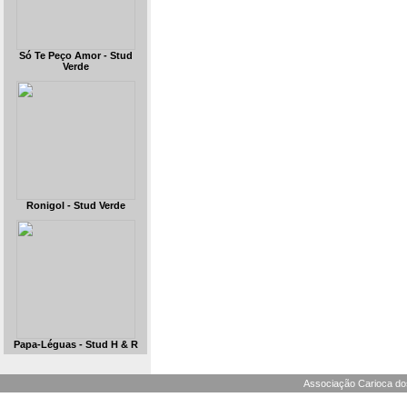
Só Te Peço Amor - Stud
Verde
Ronigol - Stud Verde
Papa-Léguas - Stud H & R
Associação Carioca dos