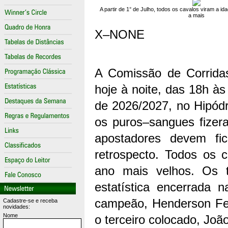
A partir de 1° de Julho, todos os cavalos viram a i
a mais
X–NONE
A Comissão de Corridas
hoje à noite, das 18h às
de 2026/2027, no Hipód
os puros–sangues fizeram
apostadores devem fi
retrospecto. Todos os c
ano mais velhos. Os t
estatística encerrada 
campeão, Henderson Fer
Cadastre-se e receba
novidades:
Nome
o terceiro colocado, João