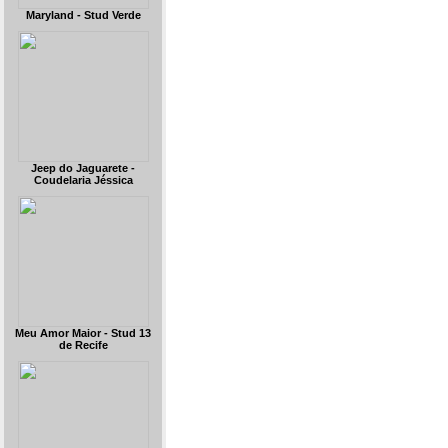
Maryland - Stud Verde
Jeep do Jaguarete -
Coudelaria Jéssica
Meu Amor Maior - Stud 13
de Recife