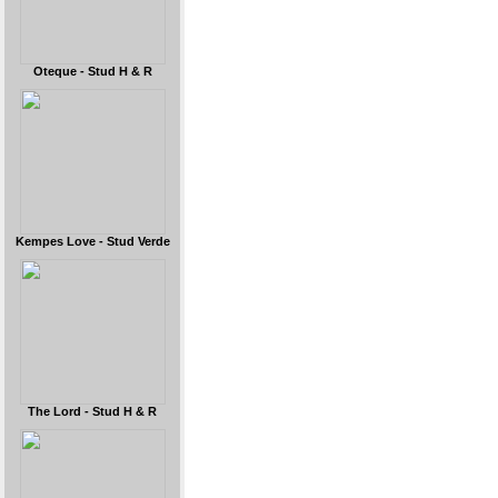
Oteque - Stud H & R
Kempes Love - Stud Verde
The Lord - Stud H & R