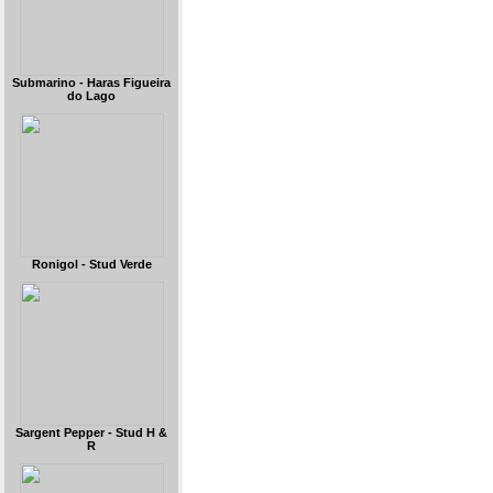
Submarino - Haras Figueira
do Lago
Ronigol - Stud Verde
Sargent Pepper - Stud H &
R