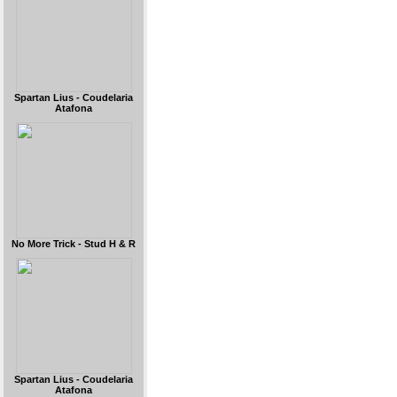
Spartan Lius - Coudelaria
Atafona
No More Trick - Stud H & R
Spartan Lius - Coudelaria
Atafona