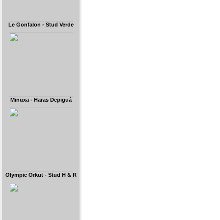
Le Gonfalon - Stud Verde
Minuxa - Haras Depiguá
Olympic Orkut - Stud H & R