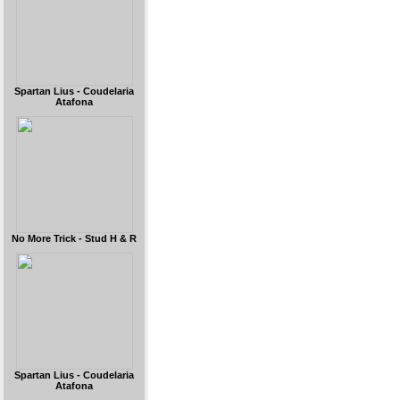
Spartan Lius - Coudelaria
Atafona
No More Trick - Stud H & R
Spartan Lius - Coudelaria
Atafona