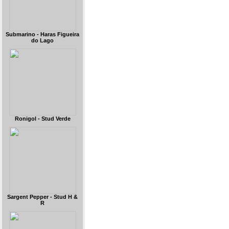
Submarino - Haras Figueira
do Lago
Ronigol - Stud Verde
Sargent Pepper - Stud H &
R