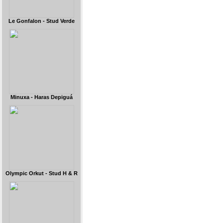
Le Gonfalon - Stud Verde
Minuxa - Haras Depiguá
Olympic Orkut - Stud H & R