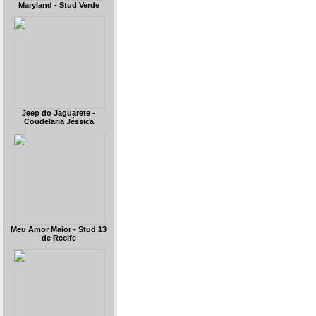
Maryland - Stud Verde
Jeep do Jaguarete -
Coudelaria Jéssica
Meu Amor Maior - Stud 13
de Recife