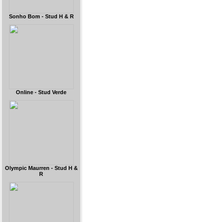
Sonho Bom - Stud H & R
Online - Stud Verde
Olympic Maurren - Stud H &
R