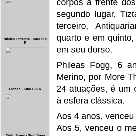
corpos à frente do
segundo lugar, Tiz
terceiro, Antiqu
quarto e em quinto,
Núcleo Terrestre - Stud H &
R
em seu dorso.
Phileas Fogg, 6 a
Merino, por More T
24 atuações, é um 
Oviedo - Stud H & R
à esfera clássica.
Aos 4 anos, venceu
Aos 5, venceu o m
Night Street - Stud Dona