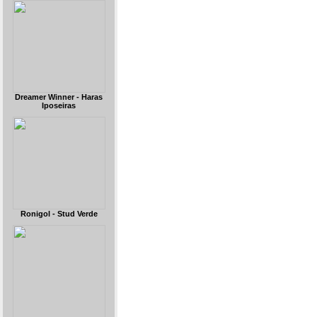
Dreamer Winner - Haras
Iposeiras
Ronigol - Stud Verde