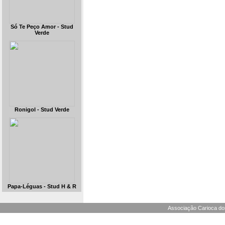
Só Te Peço Amor - Stud
Verde
Ronigol - Stud Verde
Papa-Léguas - Stud H & R
Associação Carioca dos