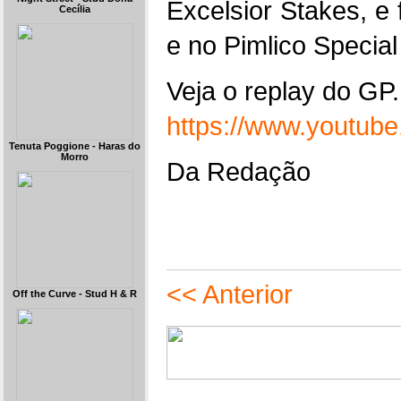
Excelsior Stakes, e
Cecília
e no Pimlico Special
Veja o replay do GP
https://www.youtub
Tenuta Poggione - Haras do
Morro
Da Redação
<< Anterior
Off the Curve - Stud H & R