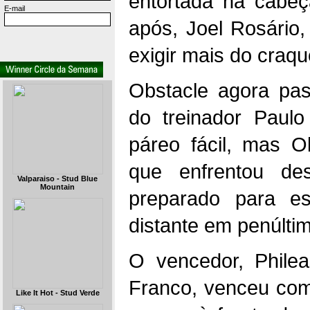
entortada na cabeç
E-mail
após, Joel Rosário,
exigir mais do craqu
Obstacle agora pa
do treinador Paul
páreo fácil, mas O
que enfrentou de
Valparaiso - Stud Blue
Mountain
preparado para es
distante em penúltim
O vencedor, Phile
Franco, venceu com
Like It Hot - Stud Verde