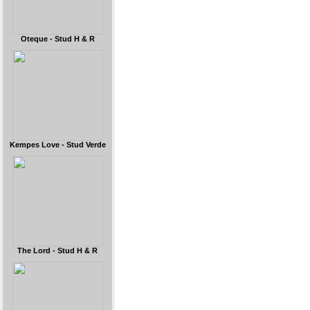
Oteque - Stud H & R
Kempes Love - Stud Verde
The Lord - Stud H & R