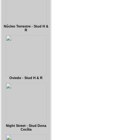
Núcleo Terrestre - Stud H &
R
Oviedo - Stud H & R
Night Street - Stud Dona
Cecília