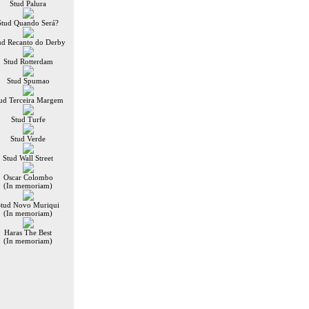
Stud Palura
Stud Quando Será?
ud Recanto do Derby
Stud Rotterdam
Stud Spumao
ud Terceira Margem
Stud Turfe
Stud Verde
Stud Wall Street
Oscar Colombo
(In memoriam)
Stud Novo Muriqui
(In memoriam)
Haras The Best
(In memoriam)