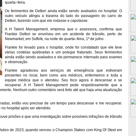
quarta–feira.
Os ferimentos de Dettori ainda estão sendo avaliados no hospital. O
outro veículo atingiu a traseira do lado do passageiro do carro de
Dettori, fazendo com que ele rodasse e capotasse.
A H Talent Management, empresa que o assessora, confirma que
Frankie Dettori se envolveu em um acidente de trânsito, perto de
Newmarket, em Suffolk, na noite de quarta–feira, 1º de julho.
Frankie foi levado para o hospital, onde foi constatado que ele teve
várias costelas quebradas e um polegar fraturado. Seus ferimentos
ainda estão sendo avaliados e ele permanece internado para exames
e observação.
Frankie agradeceu aos serviços de emergência que estiveram
presentes no local, bem como aos médicos, enfermeiros e toda a
equipe médica que o atendeu. Seu foco agora é descansar e se
recuperar. A H Talent Management pede respeitosamente que a
omento. Nenhum outro comentário será feito até que haja uma atualização
radas, então vou precisar de um tempo para descansar e me recuperar.
 no hospital após ser atendido.
uve prisões e que uma investigação sobre possíveis infrações de trânsito
utubro de 2023, quando venceu o Champion Stakes com King Of Steel em