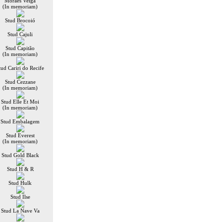
Moraes Veiga
(In memoriam)
Stud Brocoió
Stud Cajuli
Stud Capitão
(In memoriam)
tud Cariri do Recife
Stud Cezzane
(In memoriam)
Stud Elle Et Moi
(In memoriam)
Stud Embalagem
Stud Everest
(In memoriam)
Stud Gold Black
Stud H & R
Stud Hulk
Stud Ilse
Stud La Nave Va