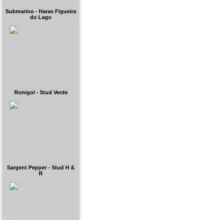
Submarino - Haras Figueira
do Lago
Ronigol - Stud Verde
Sargent Pepper - Stud H &
R