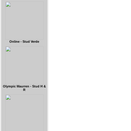
Online - Stud Verde
Olympic Maurren - Stud H &
R