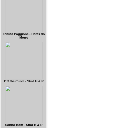
Tenuta Poggione - Haras do
Morro
Off the Curve - Stud H & R
Sonho Bom - Stud H & R