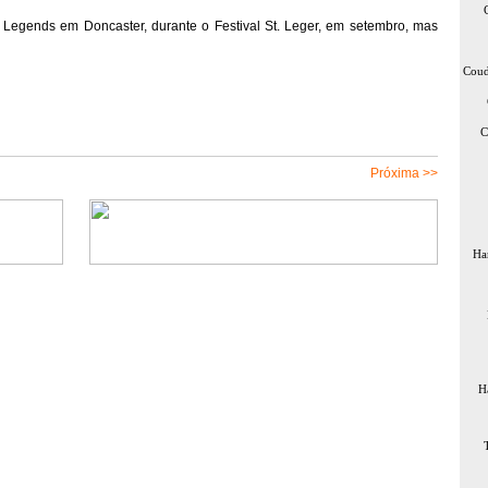
er Legends em Doncaster, durante o Festival St. Leger, em setembro, mas
Coud
C
Próxima >>
Ha
H