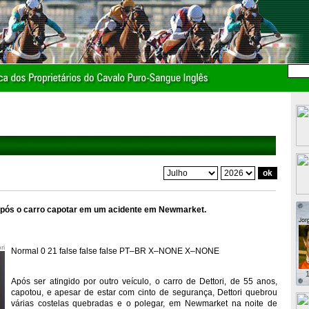
r após o carro capotar em um acidente em Newmarket.
ri
Normal
0
21
false
false
false
PT–BR
X–NONE
X–NONE
1
Após ser atingido por outro veículo, o carro de Dettori, de 55 anos,
capotou, e apesar de estar com cinto de segurança, Dettori quebrou
várias costelas quebradas e o polegar, em Newmarket na noite de