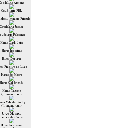
Coudelaria Atafona
Coudelaria FBL
elaria Intimate Friends
Coudelaria Jessica
oudelaria Pelotense
Haras Clark Leite
Haras Iposeiras
Haras Depigua
ras Figueira do Lago
Haras do Morro
Haras Old Friends
Haras Planície
(In memoriam)
aras Vale do Stucky
(In memoriam)
Jorge Olympio
Teixeira dos Santos
Ronaldo Cramer