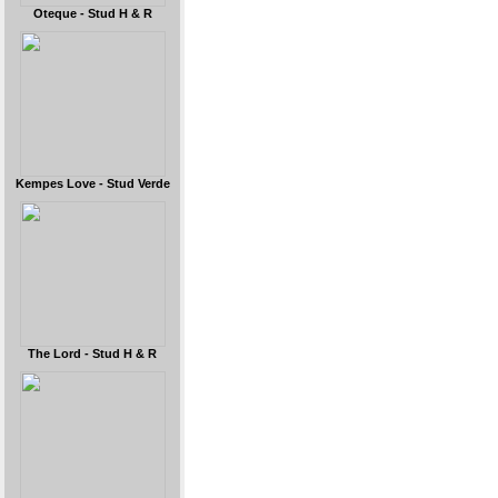
Oteque - Stud H & R
Kempes Love - Stud Verde
The Lord - Stud H & R