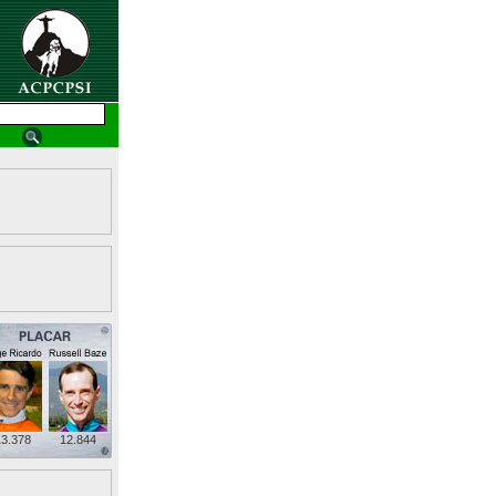
3.378
12.844