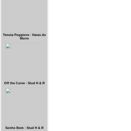
Tenuta Poggione - Haras do
Morro
Off the Curve - Stud H & R
Sonho Bom - Stud H & R