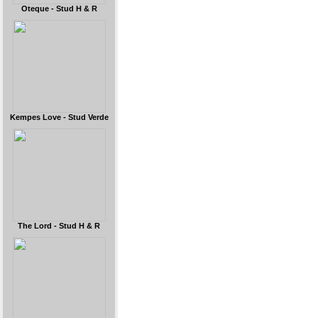
Oteque - Stud H & R
Kempes Love - Stud Verde
The Lord - Stud H & R