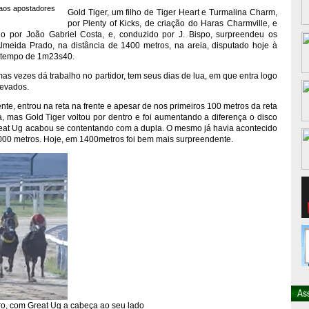
 aos apostadores
Gold Tiger, um filho de Tiger Heart e Turmalina Charm,
por Plenty of Kicks, de criação do Haras Charmville, e
o por João Gabriel Costa, e, conduzido por J. Bispo, surpreendeu os
Almeida Prado, na distância de 1400 metros, na areia, disputado hoje à
m tempo de 1m23s40.
as vezes dá trabalho no partidor, tem seus dias de lua, em que entra logo
levados.
rente, entrou na reta na frente e apesar de nos primeiros 100 metros da reta
ça, mas Gold Tiger voltou por dentro e foi aumentando a diferença o disco
reat Ug acabou se contentando com a dupla. O mesmo já havia acontecido
1000 metros. Hoje, em 1400metros foi bem mais surpreendente.
iro, com Great Ug a cabeça ao seu lado