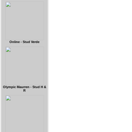
Online - Stud Verde
Olympic Maurren - Stud H &
R