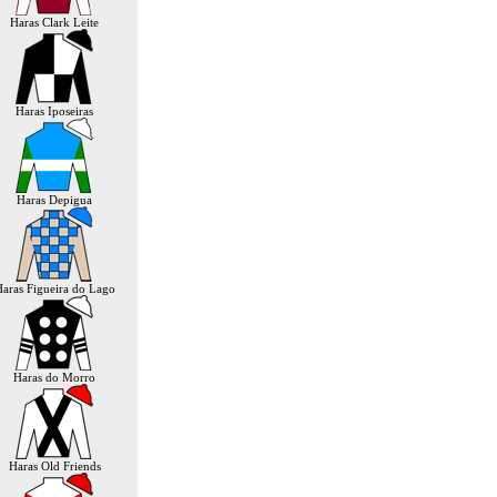
Haras Clark Leite
Haras Iposeiras
Haras Depigua
aras Figueira do Lago
Haras do Morro
Haras Old Friends