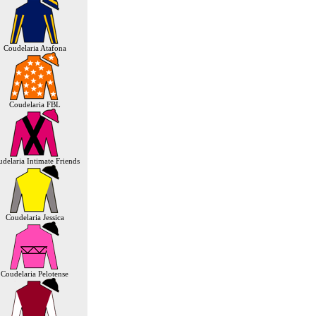
Coudelaria Atafona
Coudelaria FBL
delaria Intimate Friends
Coudelaria Jessica
Coudelaria Pelotense