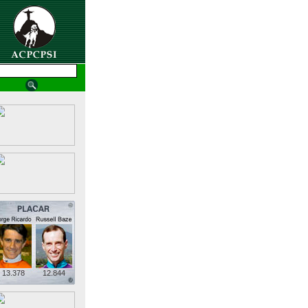
13.378
12.844