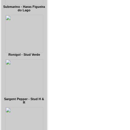
Submarino - Haras Figueira
do Lago
Ronigol - Stud Verde
Sargent Pepper - Stud H &
R