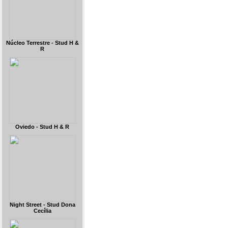
Núcleo Terrestre - Stud H &
R
Oviedo - Stud H & R
Night Street - Stud Dona
Cecília