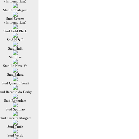
(In memoriam)
Stud Embalagem
Stud Everest
(In memoriam)
Stud Gold Black
Stud H & R
Stud Hulk
Stud Ilse
Stud La Nave Va
Stud Palura
Stud Quando Será?
Stud Recanto do Derby
Stud Rotterdam
Stud Spumao
Stud Terceira Margem
Stud Turfe
Stud Verde