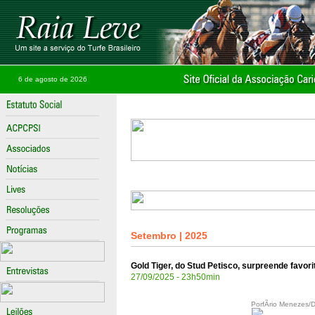
6 de agosto de 2026
Setembro | 2025
Gold Tiger, do Stud Petisco, surpreende favo
27/09/2025 - 23h50min
PorfÃ­rio Menezes