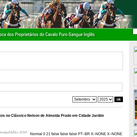
ritos no Clássico Nelson de Almeida Prado em Cidade Jardim
/DivulgaÃ§Ã£o JCSP
Normal
0
21
false
false
false
PT–BR
X–NONE
X–NONE