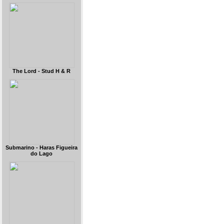
The Lord - Stud H & R
Submarino - Haras Figueira
do Lago