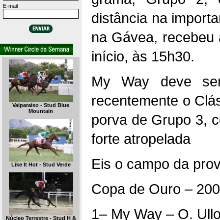
E-mail
distância na importa
na Gávea, recebeu a
início, às 15h30.
My Way deve ser 
recentemente o Clás
Valparaiso - Stud Blue
Mountain
porva de Grupo 3, 
forte atropelada
Eis o campo da prov
Like It Hot - Stud Verde
Copa de Ouro – 200
1– My Way – O. Ull
Núcleo Terrestre - Stud H &