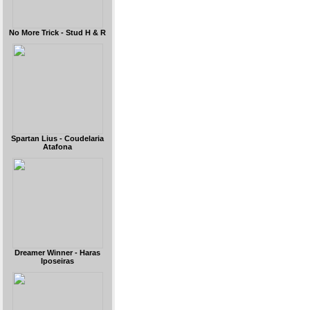
No More Trick - Stud H & R
Spartan Lius - Coudelaria
Atafona
Dreamer Winner - Haras
Iposeiras