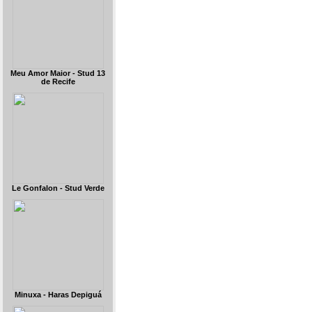
Meu Amor Maior - Stud 13
de Recife
Le Gonfalon - Stud Verde
Minuxa - Haras Depiguá