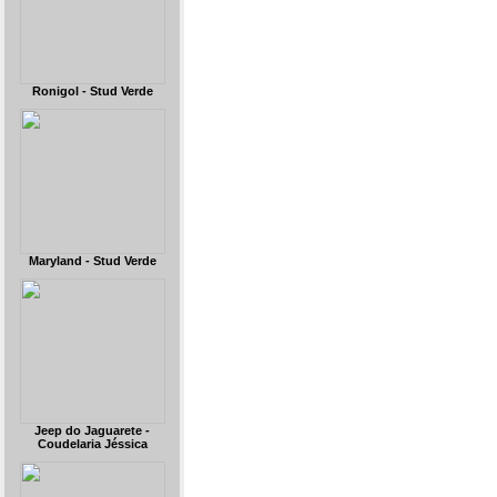
Ronigol - Stud Verde
Maryland - Stud Verde
Jeep do Jaguarete -
Coudelaria Jéssica