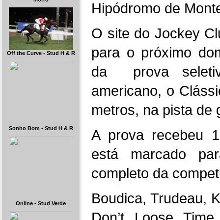
Hipódromo de Monte
O site do Jockey Cl
para o próximo dom
Off the Curve - Stud H & R
da
prova selet
americano, o Cláss
metros, na pista de
Sonho Bom - Stud H & R
A prova recebeu 13
está marcado pa
completo da compet
Boudica, Trudeau, K
Online - Stud Verde
Don’t Loose Time