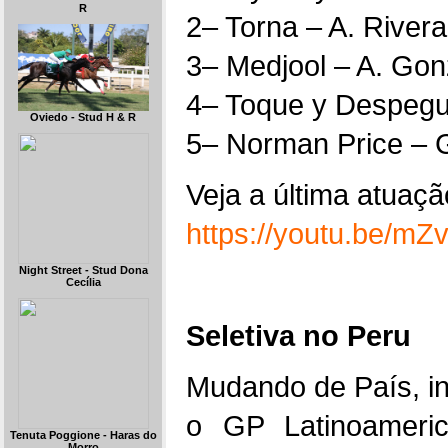
R
2– Torna – A. Rivera
3– Medjool – A. Gon
4– Toque y Despegu
Oviedo - Stud H & R
5– Norman Price – G
Veja a última atuaç
https://youtu.be/m
Night Street - Stud Dona
Cecília
Seletiva no Peru
Mudando de País, in
o GP Latinoameri
Tenuta Poggione - Haras do
Morro