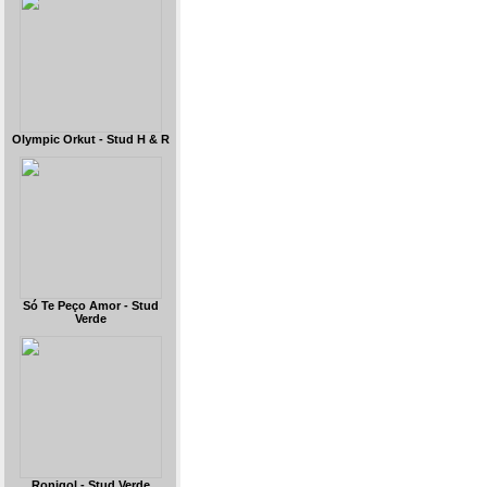
Olympic Orkut - Stud H & R
Só Te Peço Amor - Stud
Verde
Ronigol - Stud Verde