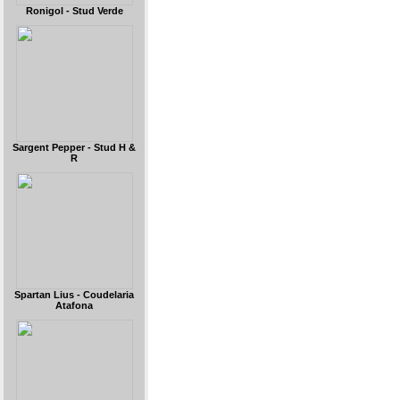
Ronigol - Stud Verde
Sargent Pepper - Stud H &
R
Spartan Lius - Coudelaria
Atafona