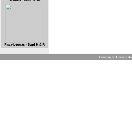
Papa-Léguas - Stud H & R
Associação Carioca dos