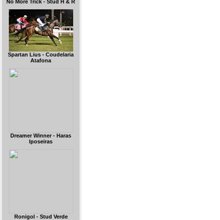
No More Trick - Stud H & R
Spartan Lius - Coudelaria
Atafona
Dreamer Winner - Haras
Iposeiras
Ronigol - Stud Verde