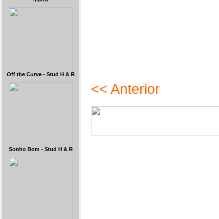
Off the Curve - Stud H & R
<< Anterior
Sonho Bom - Stud H & R