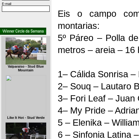
E-mail
Eis o campo comp
montarias:
5º Páreo – Polla d
metros – areia – 16
Valparaiso - Stud Blue
Mountain
1– Cálida Sonrisa –
2– Souq – Lautaro 
3– Fori Leaf – Juan
4– My Pride – Adrian
Like It Hot - Stud Verde
5 – Elenika – Willia
6 – Sinfonia Latina