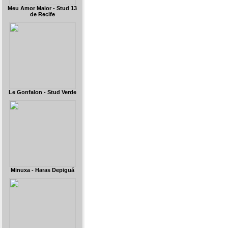
Meu Amor Maior - Stud 13
de Recife
Le Gonfalon - Stud Verde
Minuxa - Haras Depiguá