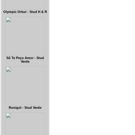
Olympic Orkut - Stud H & R
Só Te Peço Amor - Stud
Verde
Ronigol - Stud Verde