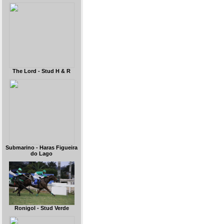
The Lord - Stud H & R
Submarino - Haras Figueira
do Lago
Ronigol - Stud Verde