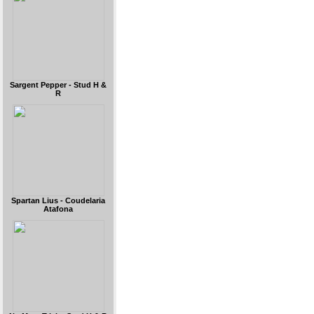
Sargent Pepper - Stud H &
R
Spartan Lius - Coudelaria
Atafona