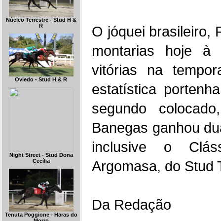
Núcleo Terrestre - Stud H &
R
O jóquei brasileiro,
montarias hoje à
vitórias na tempo
Oviedo - Stud H & R
estatística porten
segundo colocado
Banegas ganhou dua
inclusive o Clás
Night Street - Stud Dona
Cecília
Argomasa, do Stud 
Da Redação
Tenuta Poggione - Haras do
Morro