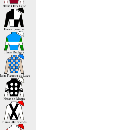
Haras Clark Leite
Haras Iposeiras
Haras Depigua
aras Figueira do Lago
Haras do Morro
Haras Old Friends