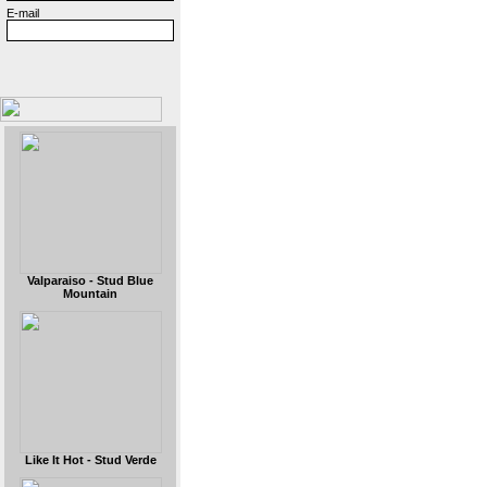
E-mail
Valparaiso - Stud Blue
Mountain
Like It Hot - Stud Verde