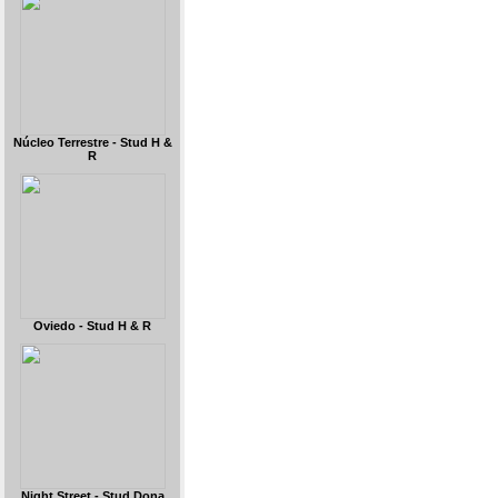
Núcleo Terrestre - Stud H &
R
Oviedo - Stud H & R
Night Street - Stud Dona