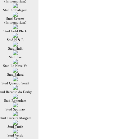
(In memoriam)
Stud Embalagem
Stud Everest
(In memoriam)
Stud Gold Black
Stud H & R
Stud Hulk
Stud Ilse
Stud La Nave Va
Stud Palura
Stud Quando Será?
Stud Recanto do Derby
Stud Rotterdam
Stud Spumao
Stud Terceira Margem
Stud Turfe
Stud Verde