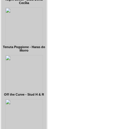
Cecília
Tenuta Poggione - Haras do
Morro
Off the Curve - Stud H & R