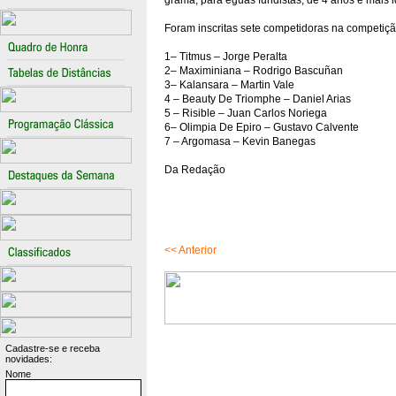
grama, para éguas fundistas, de 4 anos e mais 
Foram inscritas sete competidoras na competiçã
1– Titmus – Jorge Peralta
2– Maximiniana – Rodrigo Bascuñan
3– Kalansara – Martin Vale
4 – Beauty De Triomphe – Daniel Arias
5 – Risible – Juan Carlos Noriega
6– Olimpia De Epiro – Gustavo Calvente
7 – Argomasa – Kevin Banegas
Da Redação
<< Anterior
Cadastre-se e receba
novidades:
Nome