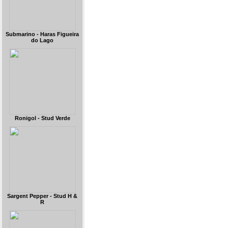
Submarino - Haras Figueira
do Lago
Ronigol - Stud Verde
Sargent Pepper - Stud H &
R