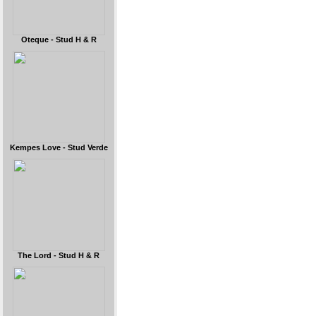
Oteque - Stud H & R
Kempes Love - Stud Verde
The Lord - Stud H & R