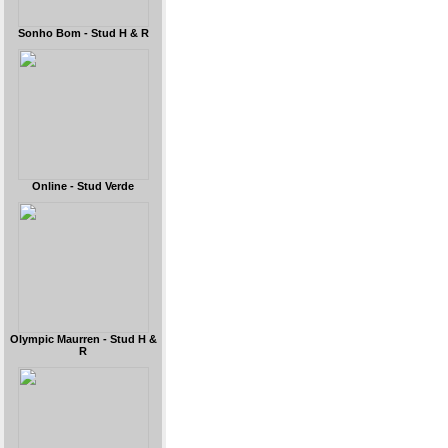
Sonho Bom - Stud H & R
Online - Stud Verde
Olympic Maurren - Stud H &
R