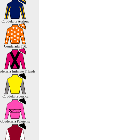
Coudelaria Atafona
Coudelaria FBL
delaria Intimate Friends
Coudelaria Jessica
Coudelaria Pelotense