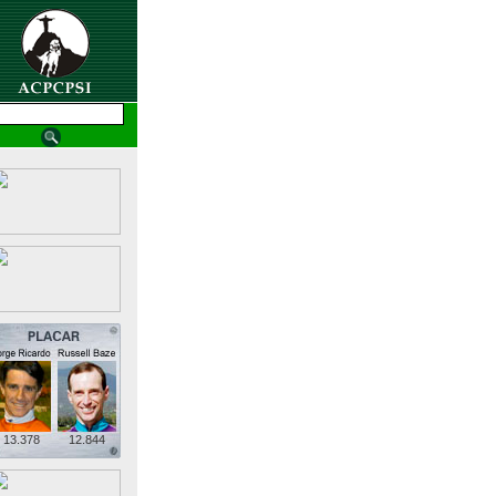
13.378
12.844