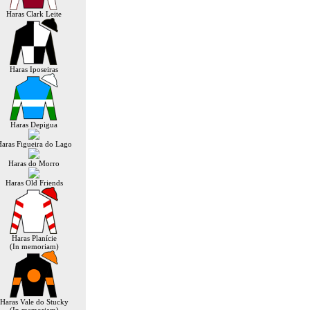
Haras Clark Leite
Haras Iposeiras
Haras Depigua
aras Figueira do Lago
Haras do Morro
Haras Old Friends
Haras Planície
(In memoriam)
Haras Vale do Stucky