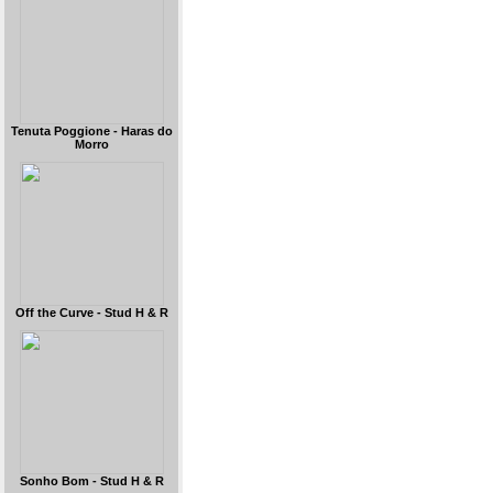
Tenuta Poggione - Haras do
Morro
Off the Curve - Stud H & R
Sonho Bom - Stud H & R