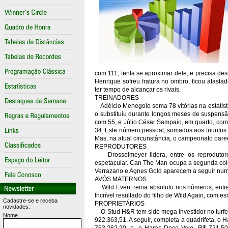
com 111, tenta se aproximar dele, e precisa de
Henrique sofreu fratura no ombro, ficou afasta
ter tempo de alcançar os rivais.
TREINADORES
Adélcio Menegolo soma 78 vitórias na estatísti
o substituiu durante longos meses de suspensã
com 55, e Júlio César Sampaio, em quarto, com 
34. Este número pessoal, somados aos triunfos d
Mas, na atual circunstância, o campeonato par
REPRODUTORES
Drosselmeyer lidera, entre os reprodutore
espetacular. Can The Man ocupa a segunda colo
Verrazano e Agnes Gold aparecem a seguir numa 
AVÓS MATERNOS
Wild Event reina absoluto nos números, entre
Incrível resultado do filho de Wild Again, com 
Cadastre-se e receba
PROPRIETÁRIOS
novidades:
O Stud H&R tem sido mega investidor no turfe na
Nome
922.363,51. A seguir, completa a quadrifeta, o