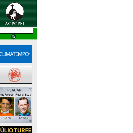
13.378
12.844