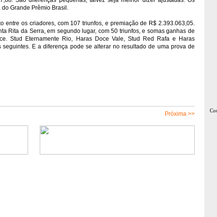
,88. São diferenças pequenas, talvez seja melhor dizer ajustadas. Os
 do Grande Prêmio Brasil.
 entre os criadores, com 107 triunfos, e premiação de R$ 2.393.063,05.
ta Rita da Serra, em segundo lugar, com 50 triunfos, e somas ganhas de
nce. Stud Eternamente Rio, Haras Doce Vale, Stud Red Rafa e Haras
seguintes. E a diferença pode se alterar no resultado de uma prova de
Cou
Próxima >>