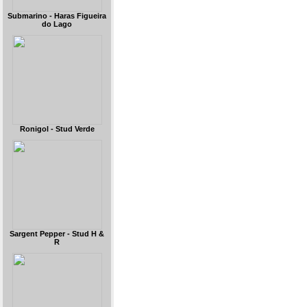
Submarino - Haras Figueira
do Lago
Ronigol - Stud Verde
Sargent Pepper - Stud H &
R