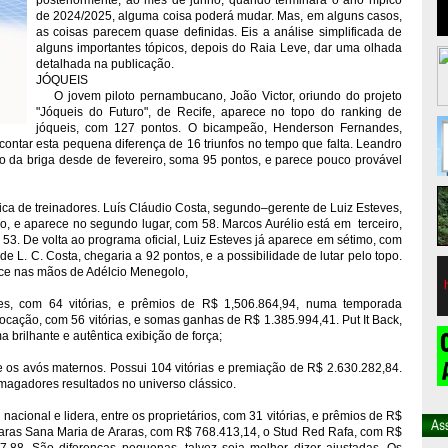
posteriormente, ao mês de junho, quando terminará o ano hípico
de 2024/2025, alguma coisa poderá mudar. Mas, em alguns casos,
as coisas parecem quase definidas. Eis a análise simplificada de
alguns importantes tópicos, depois do Raia Leve, dar uma olhada
detalhada na publicação.
JÓQUEIS
O jovem piloto pernambucano, João Victor, oriundo do projeto
"Jóqueis do Futuro", de Recife, aparece no topo do ranking de
jóqueis, com 127 pontos. O bicampeão, Henderson Fernandes,
scontar esta pequena diferença de 16 triunfos no tempo que falta. Leandro
do da briga desde de fevereiro, soma 95 pontos, e parece pouco provável
ca de treinadores. Luís Cláudio Costa, segundo–gerente de Luiz Esteves,
o, e aparece no segundo lugar, com 58. Marcos Aurélio está em terceiro,
53. De volta ao programa oficial, Luiz Esteves já aparece em sétimo, com
e L. C. Costa, chegaria a 92 pontos, e a possibilidade de lutar pelo topo.
ece nas mãos de Adélcio Menegolo,
s, com 64 vitórias, e prêmios de R$ 1,506.864,94, numa temporada
cação, com 56 vitórias, e somas ganhas de R$ 1.385.994,41. Put It Back,
brilhante e autêntica exibição de força;
 os avós maternos. Possui 104 vitórias e premiação de R$ 2.630.282,84.
esmagadores resultados no universo clássico.
cional e lidera, entre os proprietários, com 31 vitórias, e prêmios de R$
 Haras Sana Maria de Araras, com R$ 768.413,14, o Stud Red Rafa, com R$