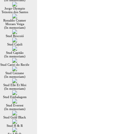
(In memoriam)
Jorge Olympio
Teixeira dos Santos
Ronaldo Cramer
Moraes Veiga
(In memoriam)
Stud Brocoió
Stud Cajuli
Stud Capitão
(In memoriam)
Stud Cariri do Recife
Stud Cezzane
(In memoriam)
Stud Elle Et Moi
(In memoriam)
Stud Embalagem
Stud Everest
(In memoriam)
Stud Gold Black
Stud H & R