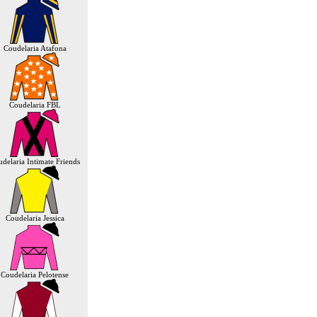
Coudelaria Atafona
Coudelaria FBL
delaria Intimate Friends
Coudelaria Jessica
Coudelaria Pelotense