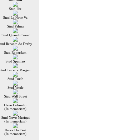
Stud Hulk
Stud Ilse
Stud La Nave Va
Stud Palura
Stud Quando Será?
Stud Recanto do Derby
Stud Rotterdam
Stud Spumao
Stud Terceira Margem
Stud Turfe
Stud Verde
Stud Wall Street
Oscar Colombo
(In memoriam)
Stud Novo Muriqui
(In memoriam)
Haras The Best
(In memoriam)