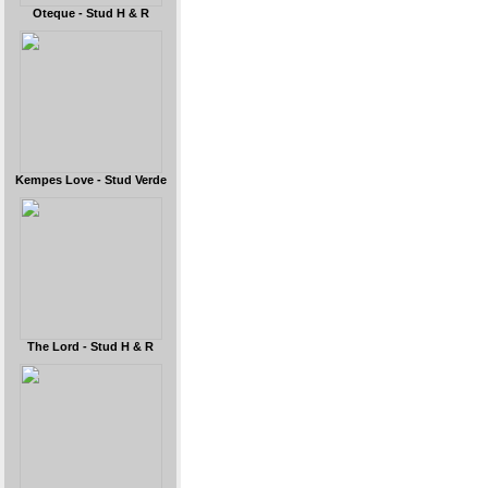
Oteque - Stud H & R
Kempes Love - Stud Verde
The Lord - Stud H & R