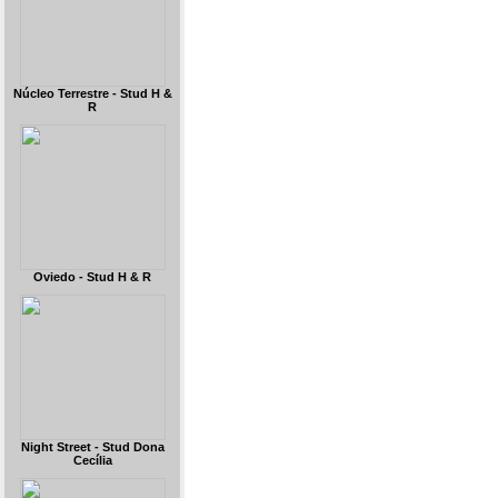
Núcleo Terrestre - Stud H &
R
Oviedo - Stud H & R
Night Street - Stud Dona
Cecília