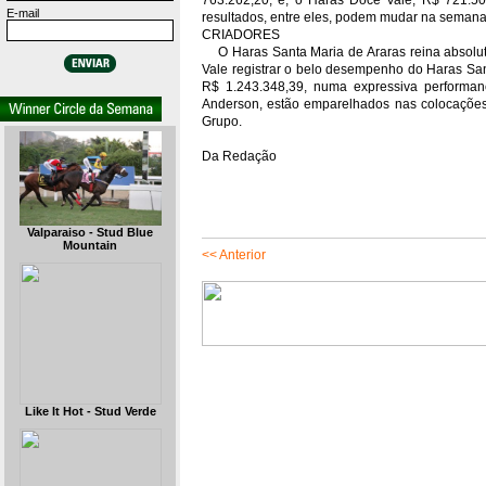
763.262,20, e, o Haras Doce Vale, R$ 721.507
E-mail
resultados, entre eles, podem mudar na semana
CRIADORES
O Haras Santa Maria de Araras reina absoluto
Vale registrar o belo desempenho do Haras San
R$ 1.243.348,39, numa expressiva performa
Anderson, estão emparelhados nas colocações 
Grupo.
Da Redação
Valparaiso - Stud Blue
Mountain
<< Anterior
Like It Hot - Stud Verde