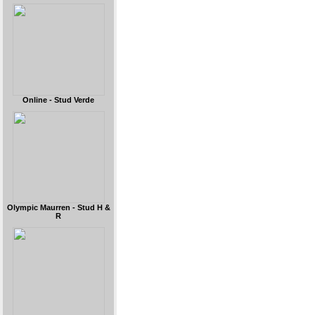
Online - Stud Verde
Olympic Maurren - Stud H &
R