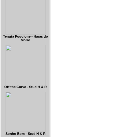
Tenuta Poggione - Haras do
Morro
Off the Curve - Stud H & R
Sonho Bom - Stud H & R