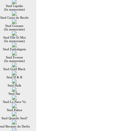
Stud Capitão
(In memoriam)
Stud Cariri do Recife
Stud Cezzane
(In memoriam)
Stud Elle Et Moi
(In memoriam)
Stud Embalagem
Stud Everest
(In memoriam)
Stud Gold Black
Stud H & R
Stud Hulk
Stud Ilse
Stud La Nave Va
Stud Palura
Stud Quando Será?
Stud Recanto do Derby