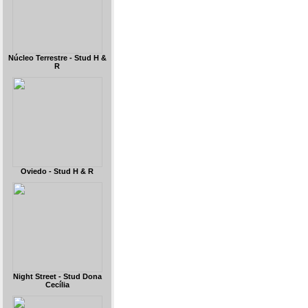
Núcleo Terrestre - Stud H &
R
Oviedo - Stud H & R
Night Street - Stud Dona
Cecília