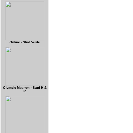
Online - Stud Verde
Olympic Maurren - Stud H &
R