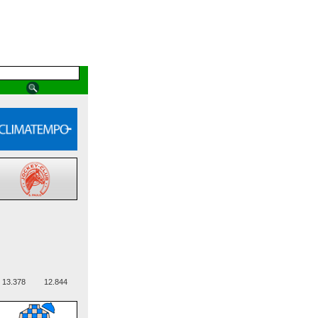
13.378
12.844