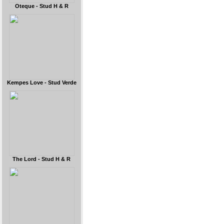
Oteque - Stud H & R
Kempes Love - Stud Verde
The Lord - Stud H & R