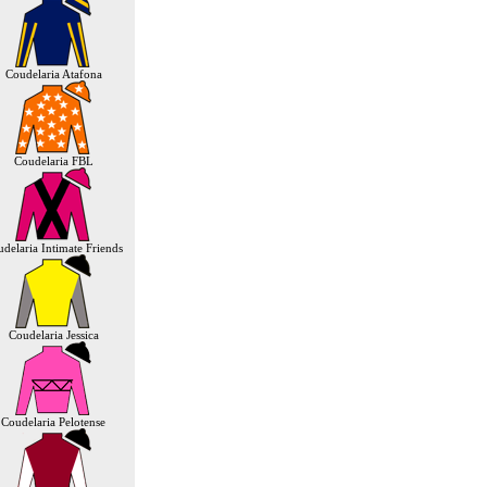
Coudelaria Atafona
Coudelaria FBL
delaria Intimate Friends
Coudelaria Jessica
Coudelaria Pelotense