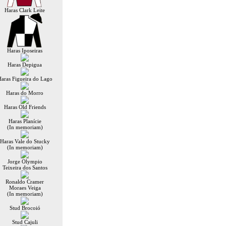
Haras Clark Leite
Haras Iposeiras
Haras Depigua
aras Figueira do Lago
Haras do Morro
Haras Old Friends
Haras Planície
(In memoriam)
Haras Vale do Stucky
(In memoriam)
Jorge Olympio
Teixeira dos Santos
Ronaldo Cramer
Moraes Veiga
(In memoriam)
Stud Brocoió
Stud Cajuli