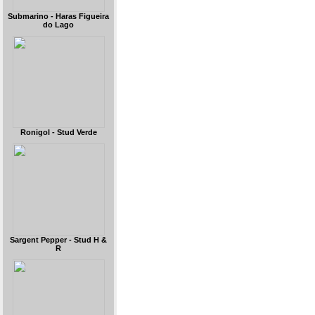
Submarino - Haras Figueira
do Lago
Ronigol - Stud Verde
Sargent Pepper - Stud H &
R