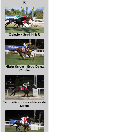
R
Oviedo - Stud H & R
Night Street - Stud Dona
Cecília
Tenuta Poggione - Haras do
Morro