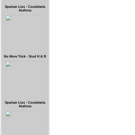
Spartan Lius - Coudelaria
Atafona
No More Trick - Stud H & R
Spartan Lius - Coudelaria
Atafona