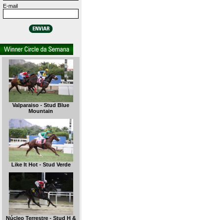
E-mail
Valparaiso - Stud Blue
Mountain
Like It Hot - Stud Verde
Núcleo Terrestre - Stud H &