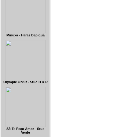
Minuxa - Haras Depiguá
Olympic Orkut - Stud H & R
Só Te Peço Amor - Stud
Verde