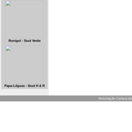
Ronigol - Stud Verde
Papa-Léguas - Stud H & R
Associação Carioca dos