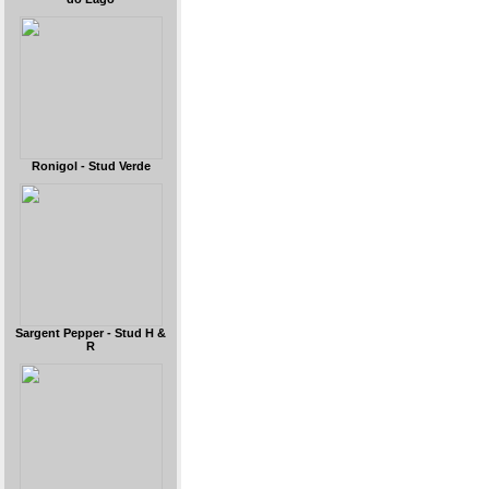
Ronigol - Stud Verde
Sargent Pepper - Stud H &
R