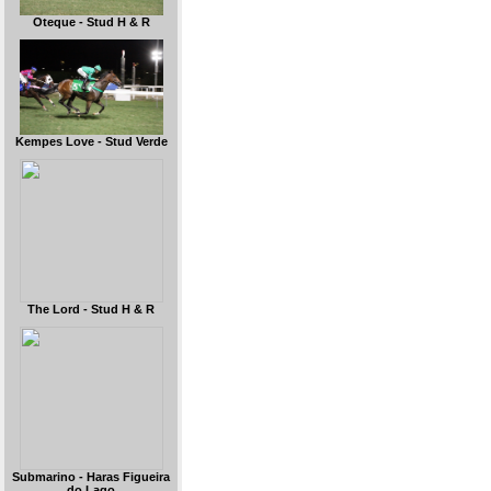
Oteque - Stud H & R
Kempes Love - Stud Verde
The Lord - Stud H & R
Submarino - Haras Figueira
do Lago