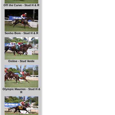
Off the Curve - Stud H & R
Sonho Bom - Stud H & R
Online - Stud Verde
Olympic Maurren - Stud H &
R