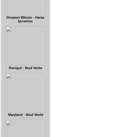
Dreamer Winner - Haras
Iposeiras
Ronigol - Stud Verde
Maryland - Stud Verde