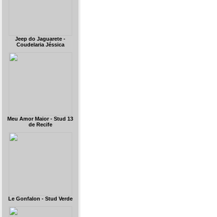
Jeep do Jaguarete -
Coudelaria Jéssica
Meu Amor Maior - Stud 13
de Recife
Le Gonfalon - Stud Verde