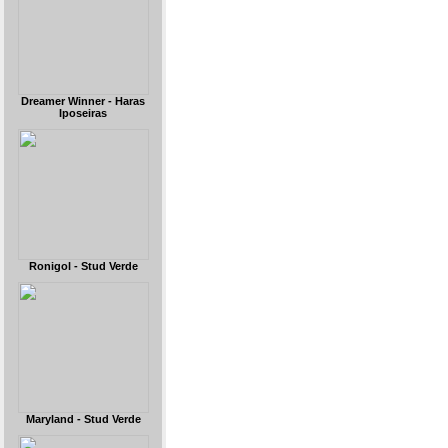
Dreamer Winner - Haras
Iposeiras
Ronigol - Stud Verde
Maryland - Stud Verde