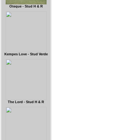
Oteque - Stud H & R
Kempes Love - Stud Verde
The Lord - Stud H & R