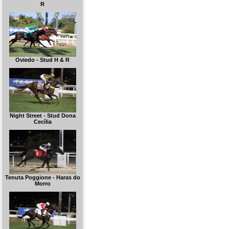
R
Oviedo - Stud H & R
Night Street - Stud Dona
Cecília
Tenuta Poggione - Haras do
Morro