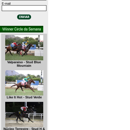
E-mail
Valparaiso - Stud Blue
Mountain
Like It Hot - Stud Verde
Núcleo Terrestre - Stud H &