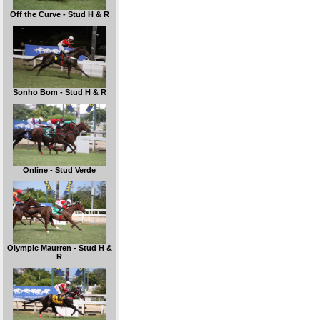
Off the Curve - Stud H & R
Sonho Bom - Stud H & R
Online - Stud Verde
Olympic Maurren - Stud H &
R