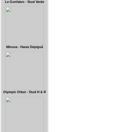
Le Gonfalon - Stud Verde
Minuxa - Haras Depiguá
Olympic Orkut - Stud H & R