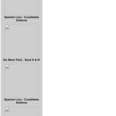
Spartan Lius - Coudelaria
Atafona
No More Trick - Stud H & R
Spartan Lius - Coudelaria
Atafona