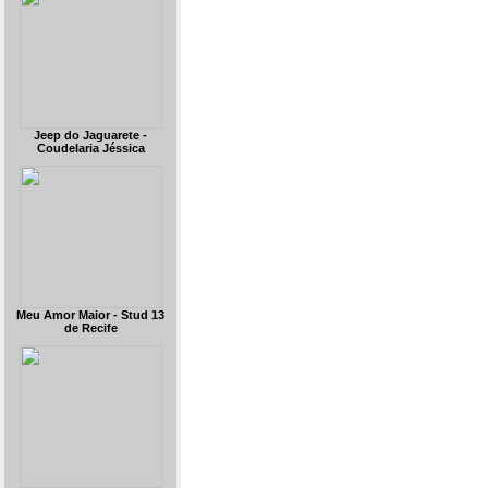
Jeep do Jaguarete -
Coudelaria Jéssica
Meu Amor Maior - Stud 13
de Recife