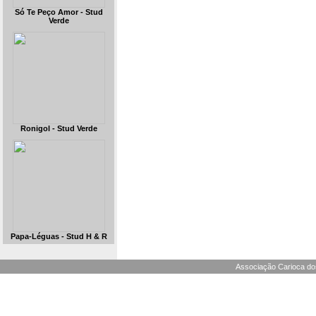
Só Te Peço Amor - Stud
Verde
Ronigol - Stud Verde
Papa-Léguas - Stud H & R
Associação Carioca dos