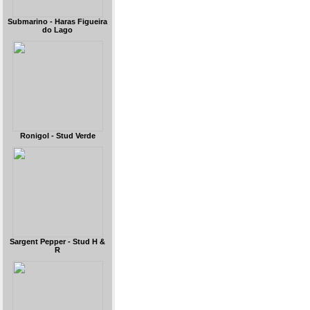
Submarino - Haras Figueira
do Lago
Ronigol - Stud Verde
Sargent Pepper - Stud H &
R