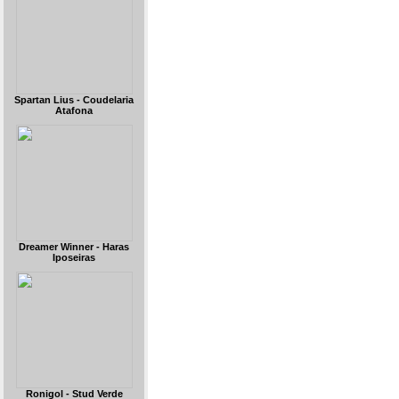
Spartan Lius - Coudelaria
Atafona
Dreamer Winner - Haras
Iposeiras
Ronigol - Stud Verde