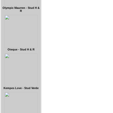
Olympic Maurren - Stud H &
R
Oteque - Stud H & R
Kempes Love - Stud Verde