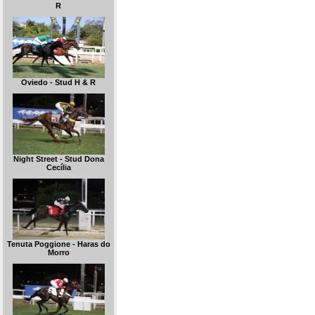
R
Oviedo - Stud H & R
Night Street - Stud Dona
Cecília
Tenuta Poggione - Haras do
Morro