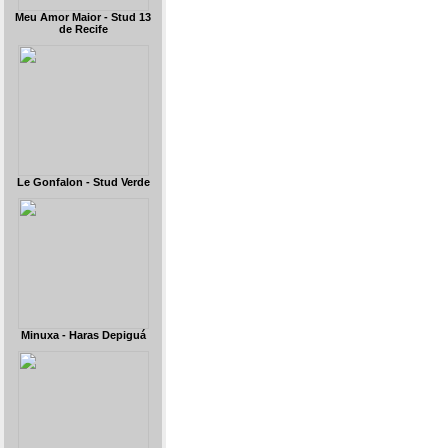
Meu Amor Maior - Stud 13
de Recife
Le Gonfalon - Stud Verde
Minuxa - Haras Depiguá