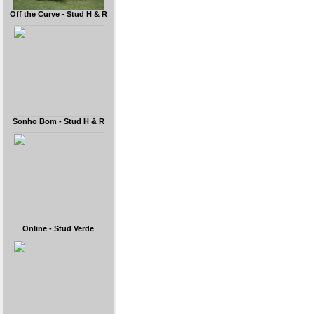
Off the Curve - Stud H & R
Sonho Bom - Stud H & R
Online - Stud Verde