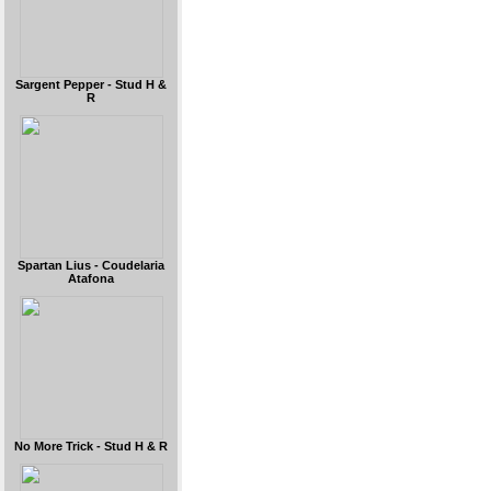
Sargent Pepper - Stud H &
R
Spartan Lius - Coudelaria
Atafona
No More Trick - Stud H & R