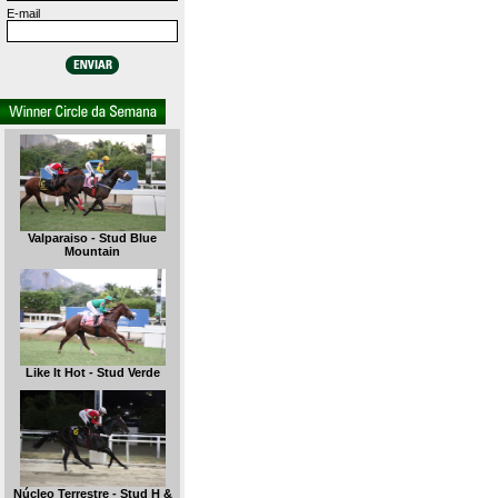
E-mail
Valparaiso - Stud Blue
Mountain
Like It Hot - Stud Verde
Núcleo Terrestre - Stud H &