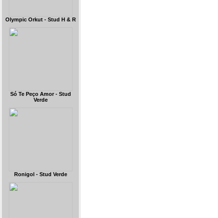
Olympic Orkut - Stud H & R
Só Te Peço Amor - Stud
Verde
Ronigol - Stud Verde