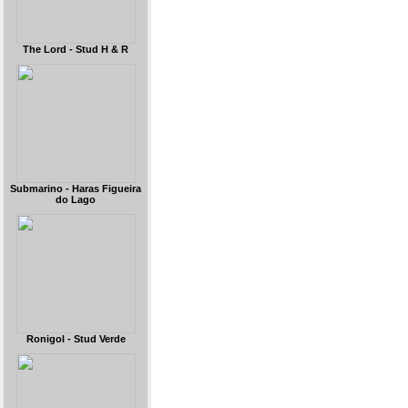
The Lord - Stud H & R
Submarino - Haras Figueira
do Lago
Ronigol - Stud Verde