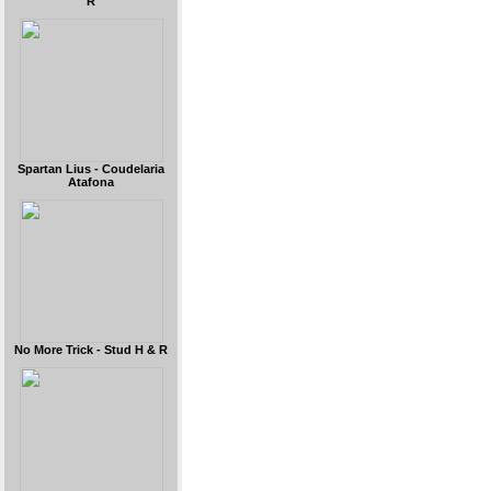
R
Spartan Lius - Coudelaria
Atafona
No More Trick - Stud H & R