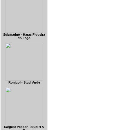
Submarino - Haras Figueira
do Lago
Ronigol - Stud Verde
Sargent Pepper - Stud H &