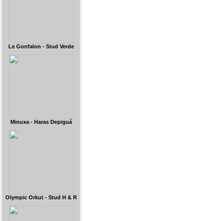
Le Gonfalon - Stud Verde
Minuxa - Haras Depiguá
Olympic Orkut - Stud H & R