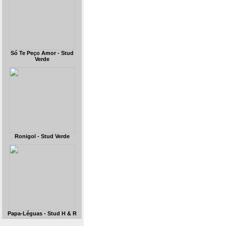
Só Te Peço Amor - Stud
Verde
Ronigol - Stud Verde
Papa-Léguas - Stud H & R