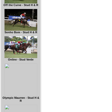
Off the Curve - Stud H & R
Sonho Bom - Stud H & R
Online - Stud Verde
Olympic Maurren - Stud H &
R