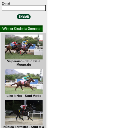
E-mail
Valparaiso - Stud Blue
Mountain
Like It Hot - Stud Verde
Núcleo Terrestre - Stud H &