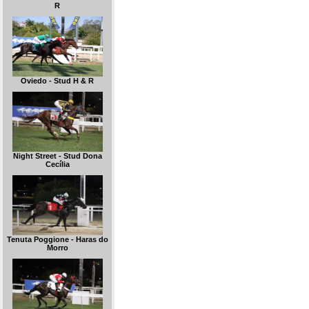
R
Oviedo - Stud H & R
Night Street - Stud Dona
Cecília
Tenuta Poggione - Haras do
Morro