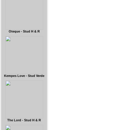
Oteque - Stud H & R
Kempes Love - Stud Verde
The Lord - Stud H & R