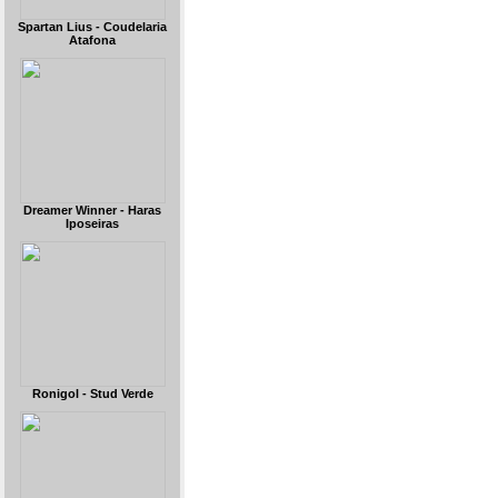
Spartan Lius - Coudelaria
Atafona
Dreamer Winner - Haras
Iposeiras
Ronigol - Stud Verde