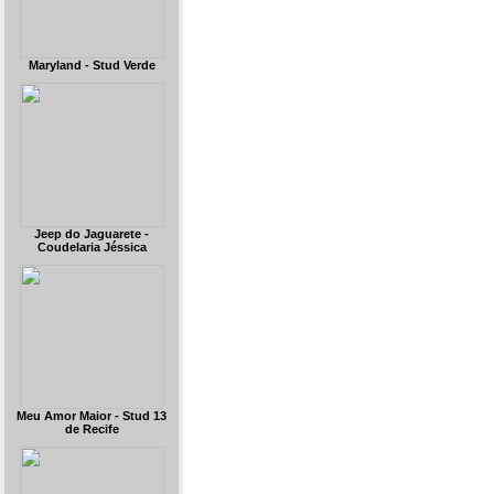
Maryland - Stud Verde
Jeep do Jaguarete -
Coudelaria Jéssica
Meu Amor Maior - Stud 13
de Recife