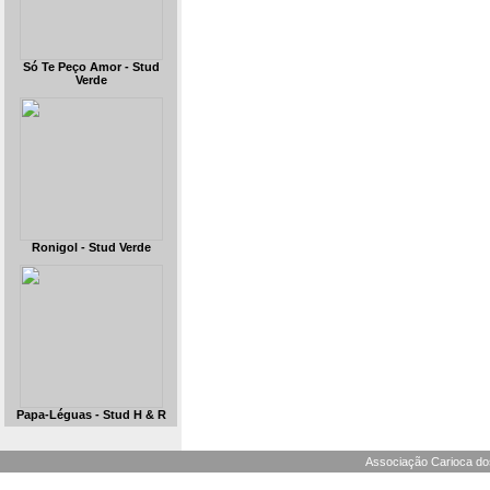
Só Te Peço Amor - Stud
Verde
Ronigol - Stud Verde
Papa-Léguas - Stud H & R
Associação Carioca dos