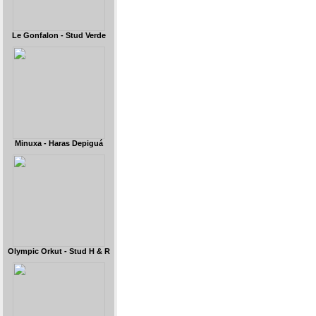
Le Gonfalon - Stud Verde
Minuxa - Haras Depiguá
Olympic Orkut - Stud H & R