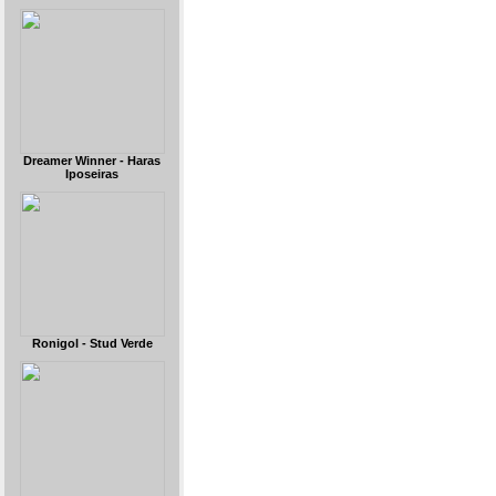
Dreamer Winner - Haras
Iposeiras
Ronigol - Stud Verde