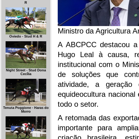
R
Ministro da Agricultura 
Oviedo - Stud H & R
A ABCPCC destacou a s
Hugo Leal à causa, re
institucional com o Mini
Night Street - Stud Dona
de soluções que cont
Cecília
atividade, a geração
equideocultura nacional
todo o setor.
Tenuta Poggione - Haras do
Morro
A retomada das exporta
importante para amplia
criação brasileira, es