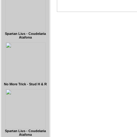
Spartan Lius - Coudelaria
Atafona
No More Trick - Stud H & R
Spartan Lius - Coudelaria
Atafona