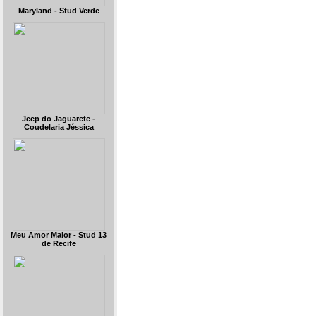
Maryland - Stud Verde
Jeep do Jaguarete -
Coudelaria Jéssica
Meu Amor Maior - Stud 13
de Recife