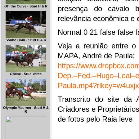
presença do cavalo b
Off the Curve - Stud H & R
relevância econômica e e
Normal
0
21
false
false
f
Sonho Bom - Stud H & R
Veja a reunião entre o
MAPA, André de Paula:
https://www.dropbox.com/
Dep.–Fed.–Hugo–Leal–e–
Online - Stud Verde
Paula.mp4?rlkey=w4uxj
Transcrito do site da
Criadores e Proprietári
Olympic Maurren - Stud H &
R
de fotos pelo Raia leve