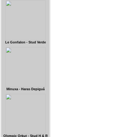
Le Gonfalon - Stud Verde
Minuxa - Haras Depiguá
Olympic Orkut - Stud H & R