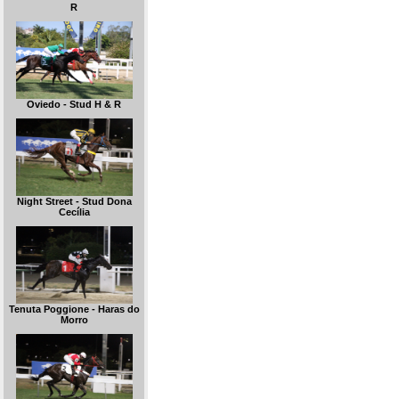
R
Oviedo - Stud H & R
Night Street - Stud Dona
Cecília
Tenuta Poggione - Haras do
Morro