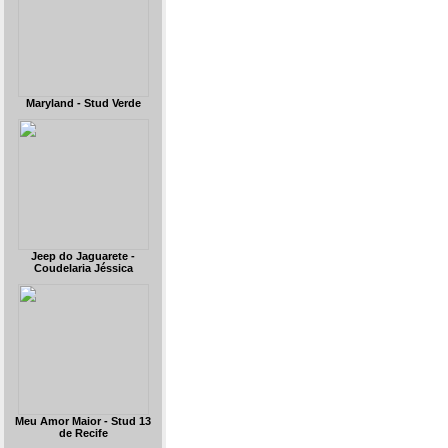
Maryland - Stud Verde
Jeep do Jaguarete -
Coudelaria Jéssica
Meu Amor Maior - Stud 13
de Recife