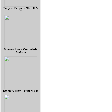
Sargent Pepper - Stud H &
R
Spartan Lius - Coudelaria
Atafona
No More Trick - Stud H & R