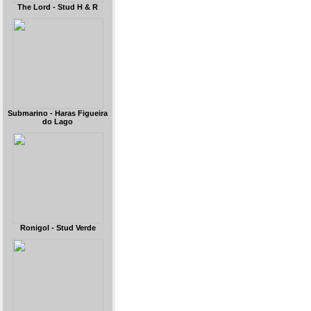
The Lord - Stud H & R
Submarino - Haras Figueira
do Lago
Ronigol - Stud Verde