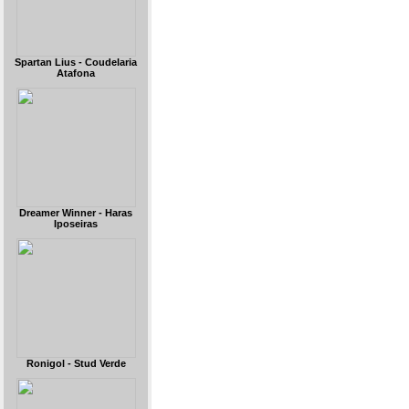
Spartan Lius - Coudelaria
Atafona
Dreamer Winner - Haras
Iposeiras
Ronigol - Stud Verde