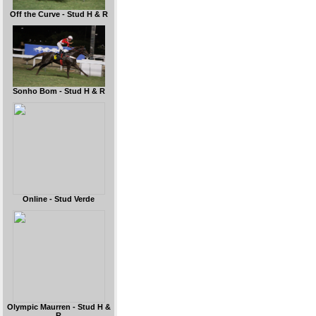
Off the Curve - Stud H & R
Sonho Bom - Stud H & R
Online - Stud Verde
Olympic Maurren - Stud H &
R