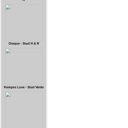
Oteque - Stud H & R
Kempes Love - Stud Verde