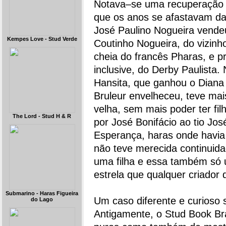
Notava–se uma recuperação 
que os anos se afastavam da
José Paulino Nogueira vendeu
Kempes Love - Stud Verde
Coutinho Nogueira, do vizinh
cheia do francês Pharas, e p
inclusive, do Derby Paulista
Hansita, que ganhou o Diana
Bruleur envelheceu, teve mai
velha, sem mais poder ter fil
The Lord - Stud H & R
por José Bonifácio ao tio Jos
Esperança, haras onde havia 
não teve merecida continuidad
uma filha e essa também só
estrela que qualquer criador 
Submarino - Haras Figueira
Um caso diferente e curioso
do Lago
Antigamente, o Stud Book Bras