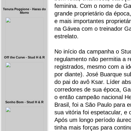
feminina. Com o nome de Gar
Tenuta Poggione - Haras do
grande proprietário da époc
Morro
e mais importantes proprietár
na Gávea com o treinador Ga
estrelato.
No início da campanha o Stud
Off the Curve - Stud H & R
regulamento não permitia a r
registrados, mesmo com a iden
por diante). José Buarque sub
do pai do avô Ksar. Líder ab
corredores de sua época, Ga
o então campeão nacional He
Sonho Bom - Stud H & R
Brasil, foi a São Paulo para
sua vitória foi espetacular, e
Após um longo período áureo
tinha mais forças para cont