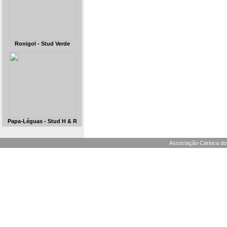
Ronigol - Stud Verde
Papa-Léguas - Stud H & R
Associação Carioca dos