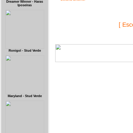
Dreamer Winner - Haras
Iposeiras
[ Esc
Ronigol - Stud Verde
Maryland - Stud Verde