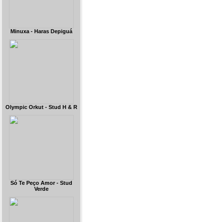
Minuxa - Haras Depiguá
Olympic Orkut - Stud H & R
Só Te Peço Amor - Stud
Verde