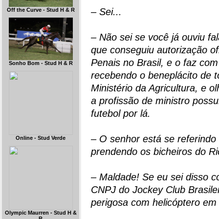
– Sei...
Off the Curve - Stud H & R
– Não sei se você já ouviu f
que conseguiu autorização ofi
Penais no Brasil, e o faz com 
Sonho Bom - Stud H & R
recebendo o beneplácito de 
Ministério da Agricultura, e 
a profissão de ministro possu
futebol por lá.
– O senhor está se referind
Online - Stud Verde
prendendo os bicheiros do Ri
– Maldade! Se eu sei disso c
CNPJ do Jockey Club Brasilei
perigosa com helicóptero em
Olympic Maurren - Stud H &
R