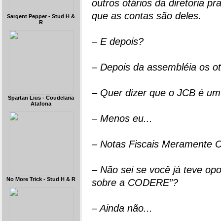
outros otários da diretoria 
que as contas são deles.
Sargent Pepper - Stud H &
R
– E depois?
– Depois da assembléia os ot
– Quer dizer que o JCB é um 
Spartan Lius - Coudelaria
Atafona
– Menos eu...
– Notas Fiscais Meramente C
– Não sei se você já teve opo
No More Trick - Stud H & R
sobre a CODERE”?
– Ainda não...