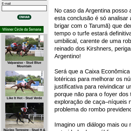
E-mail
No caso da Argentina posso a
esta conclusão é só analisa
brigar com o Tarumã) que de
tempo o turfe estará definit
umbilical, carente de uma r
reinado dos Kirshners, perig
Argentino!
Valparaiso - Stud Blue
Mountain
Será que a Caixa Econômica F
lotéricas para melhorar os 
justificativa para reivindica
porque não para o foyer dos 
Like It Hot - Stud Verde
exploração de caça–níqueis 
problema do rombo previdenci
Imagino um diálogo mais ou 
Núcleo Terrestre - Stud H &