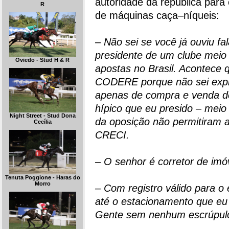
autoridade da república para
R
de máquinas caça–níqueis:
– Não sei se você já ouviu 
presidente de um clube meio h
Oviedo - Stud H & R
apostas no Brasil. Acontece q
CODERE porque não sei explo
apenas de compra e venda de 
hípico que eu presido – meio 
Night Street - Stud Dona
da oposição não permitiram at
Cecília
CRECI.
– O senhor é corretor de imó
Tenuta Poggione - Haras do
Morro
– Com registro válido para o
até o estacionamento que eu
Gente sem nenhum escrúpul