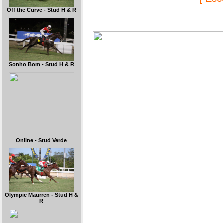
Off the Curve - Stud H & R
Sonho Bom - Stud H & R
Online - Stud Verde
Olympic Maurren - Stud H &
R