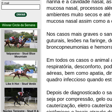
narina e a cavidade nasal, as
E-mail
mucosa nasal, processos alérg
ambientes muito secos e até
mucosa nasal assim como a
Nos casos mais graves o san
guturais, lesões na faringe, 
broncopneumonias e hemorra
Valparaiso - Stud Blue
Mountain
Em todos os casos o animal a
respiratória, desconforto, po
aéreas, bem como apatia, dimi
quadro infeccioso quando es
Like It Hot - Stud Verde
Depois de diagnosticado o s
seja por compressão, gelo ou
cauterização, eletro cauter
Núcleo Terrestre - Stud H &