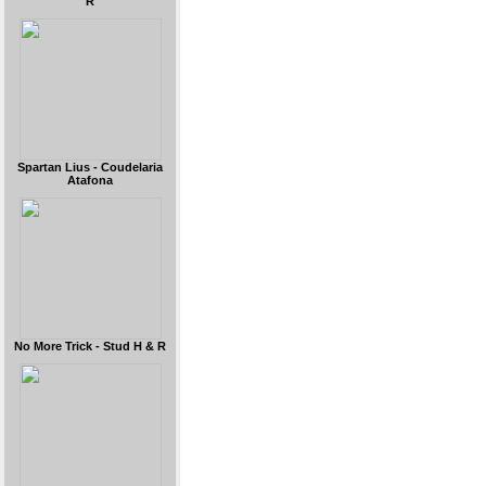
R
Spartan Lius - Coudelaria
Atafona
No More Trick - Stud H & R