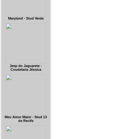
Maryland - Stud Verde
Jeep do Jaguarete -
Coudelaria Jéssica
Meu Amor Maior - Stud 13
de Recife