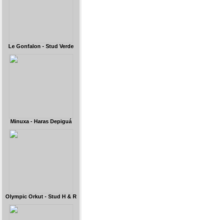
Le Gonfalon - Stud Verde
Minuxa - Haras Depiguá
Olympic Orkut - Stud H & R