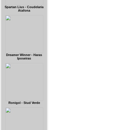
Spartan Lius - Coudelaria
Atafona
Dreamer Winner - Haras
Iposeiras
Ronigol - Stud Verde