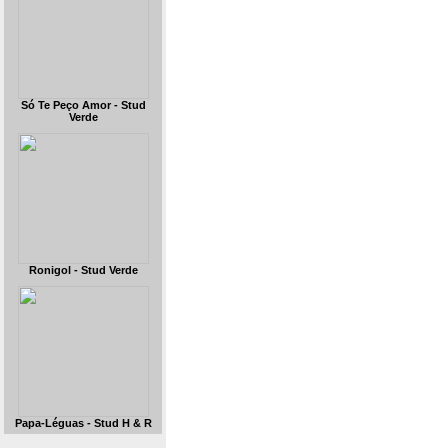
Só Te Peço Amor - Stud
Verde
Ronigol - Stud Verde
Papa-Léguas - Stud H & R