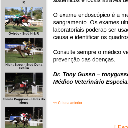
sistêmicos e locais através
R
O exame endoscópico é a melh
sangramento. Os exames ult
laboratoriais poderão ser us
Oviedo - Stud H & R
causa e identificar os quadr
Consulte sempre o médico ve
prevenção das doenças.
Night Street - Stud Dona
Cecília
Dr. Tony Gusso – tonyguss
Médico Veterinário Especial
Tenuta Poggione - Haras do
<< Coluna anterior
Morro
[ Esc