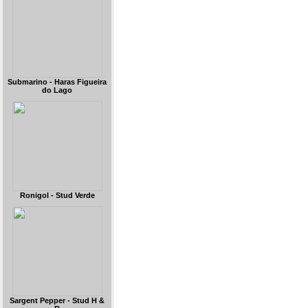
Submarino - Haras Figueira
do Lago
Ronigol - Stud Verde
Sargent Pepper - Stud H &