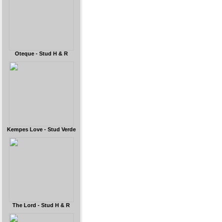
Oteque - Stud H & R
Kempes Love - Stud Verde
The Lord - Stud H & R